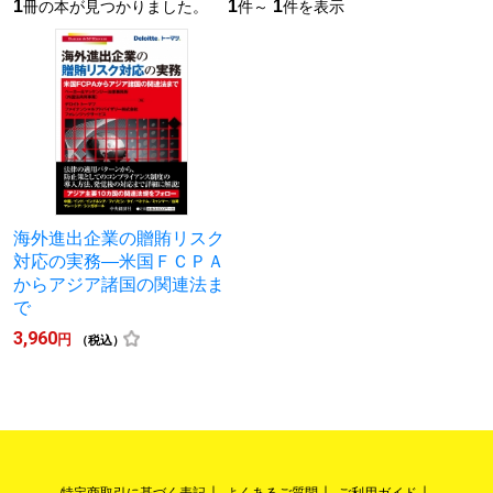
1
1
1
冊の本が見つかりました。
件～
件を表示
海外進出企業の贈賄リスク
対応の実務―米国ＦＣＰＡ
からアジア諸国の関連法ま
で
3,960
円
（税込）