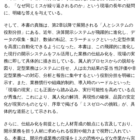
る。「なぜ同じミスが繰り返されるのか」という現場の長年の疑問
に、明確な答えを与えている。
そして、本書の真髄は、第2章以降で展開される「人とシステムの
役割分担」にある。近年、決算開示システムが飛躍的に進化し、デ
ータの収集・集計、数値の転記、エラーチェックといった定型作業
を高度に自動化できるようになった。本書は、この飛躍的に進化し
た現行の開示システムをフル活用した業務の仕組み化を、現場の実
務に即して具体的に描き出している。属人的プロセスからの脱却を
図り、定型業務はシステムに任せ、人は出力結果の妥当 性評価や非
定型業務への対応、分析と報告に集中するという役割分担を明確に
示す。また、業務慣行や組織的制約、導入時のハードルといった
「現場の現実」にも正面から踏み込み、実行可能性を高めている点
が秀逸だ。これにより、属人化の解消、再現性の確保、品質の安定
化が現実のものとなり、序章で掲げる「ミスゼロへの挑戦」が、具
体的な道筋として示される。
さらに、仕組み化を前提とした人材育成の観点にも言及しており、
開示業務を担う人材に求められる役割や能力まで視野に入れてい
る。本書は、開示作成業務の現場をミスの恐怖やムダな作業から完