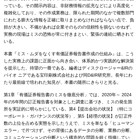
っている。その開示内容は、非財務情報の拡充などにより高度化・
複雑化しており、その作成業務は、限られた期間のなかで複数部門
にわたる膨大な情報を正確に取りまとめなければならない点で、負
担が大きい。不備があれば企業そのものの信頼性を損ないかねず、
実務の現場はミスの恐怖が常に付きまとい、緊張の連続に晒されて
いる。
本書『ミス・ムダをなくす有価証券報告書作成の仕組み』は、こう
した実務上の課題に正面から向き合い、体系的かつ実践的な解決策
を提示した、待望の一冊である。編者はディスクロージャー&IRの
パイオ ニアである宝印刷株式会社および同D&IR研究所。長年にわ
たり最前線で培われた知見が、本書の随所にきらりと光る。
第1章「有価証券報告書のミスを徹底分析」では、2020年～ 2024
年の5年間の訂正報告書を対象とした調査に基づき、ミスの発生箇
所を実証的に明らかにしている。第4【提出会社の状況】（特にコ
ーポレート・ガバナンスの状況等）、第5【経理の状況】が訂正件
数の上位を占める実態を示したうえで、ミスを単なる「ヒューマン
エラー」で片づけず、その背後にあるデータの分断、業務の分断、
コミュニケーションの分断という構造的な問題を鋭く指摘してい