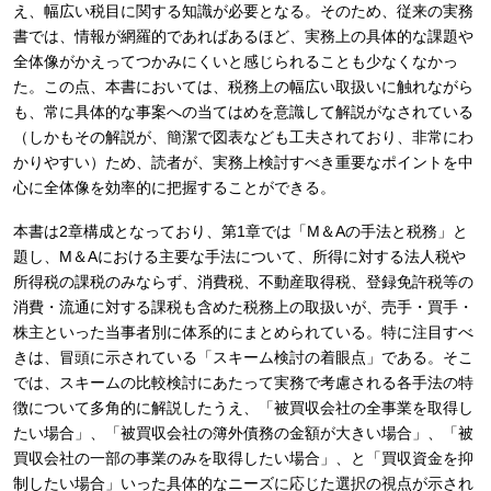
え、幅広い税目に関する知識が必要となる。そのため、従来の実務
書では、情報が網羅的であればあるほど、実務上の具体的な課題や
全体像がかえってつかみにくいと感じられることも少なくなかっ
た。この点、本書においては、税務上の幅広い取扱いに触れながら
も、常に具体的な事案への当てはめを意識して解説がなされている
（しかもその解説が、簡潔で図表なども工夫されており、非常にわ
かりやすい）ため、読者が、実務上検討すべき重要なポイントを中
心に全体像を効率的に把握することができる。
本書は2章構成となっており、第1章では「M＆Aの手法と税務」と
題し、M＆Aにおける主要な手法について、所得に対する法人税や
所得税の課税のみならず、消費税、不動産取得税、登録免許税等の
消費・流通に対する課税も含めた税務上の取扱いが、売手・買手・
株主といった当事者別に体系的にまとめられている。特に注目すべ
きは、冒頭に示されている「スキーム検討の着眼点」である。そこ
では、スキームの比較検討にあたって実務で考慮される各手法の特
徴について多角的に解説したうえ、「被買収会社の全事業を取得し
たい場合」、「被買収会社の簿外債務の金額が大きい場合」、「被
買収会社の一部の事業のみを取得したい場合」、と「買収資金を抑
制したい場合」いった具体的なニーズに応じた選択の視点が示され