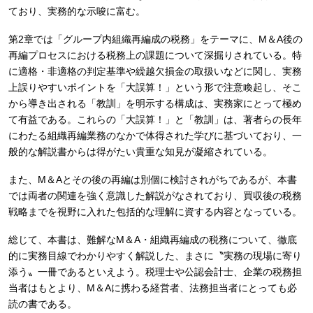
ており、実務的な示唆に富む。
第2章では「グループ内組織再編成の税務」をテーマに、M＆A後の
再編プロセスにおける税務上の課題について深掘りされている。特
に適格・非適格の判定基準や繰越欠損金の取扱いなどに関し、実務
上誤りやすいポイントを「大誤算！」という形で注意喚起し、そこ
から導き出される「教訓」を明示する構成は、実務家にとって極め
て有益である。これらの「大誤算！」と「教訓」は、著者らの長年
にわたる組織再編業務のなかで体得された学びに基づいており、一
般的な解説書からは得がたい貴重な知見が凝縮されている。
また、M＆Aとその後の再編は別個に検討されがちであるが、本書
では両者の関連を強く意識した解説がなされており、買収後の税務
戦略までを視野に入れた包括的な理解に資する内容となっている。
総じて、本書は、難解なM＆A・組織再編成の税務について、徹底
的に実務目線でわかりやすく解説した、まさに〝実務の現場に寄り
添う〟一冊であるといえよう。税理士や公認会計士、企業の税務担
当者はもとより、M＆Aに携わる経営者、法務担当者にとっても必
読の書である。