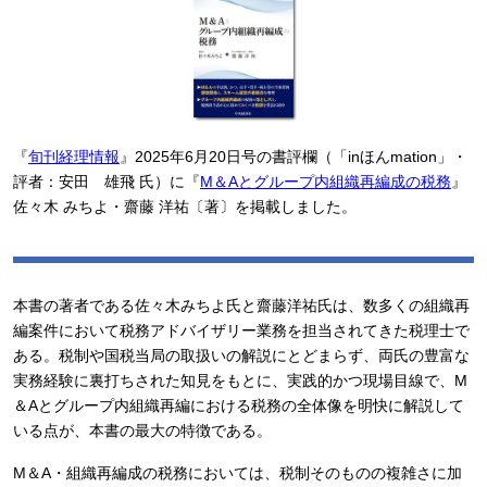
『
旬刊経理情報
』2025年6月20日号の書評欄（「inほんmation」・
評者：安田 雄飛 氏）に『
M＆Aとグループ内組織再編成の税務
』
佐々木 みちよ・齋藤 洋祐〔著〕を掲載しました。
本書の著者である佐々木みちよ氏と齋藤洋祐氏は、数多くの組織再
編案件において税務アドバイザリー業務を担当されてきた税理士で
ある。税制や国税当局の取扱いの解説にとどまらず、両氏の豊富な
実務経験に裏打ちされた知見をもとに、実践的かつ現場目線で、M
＆Aとグループ内組織再編における税務の全体像を明快に解説して
いる点が、本書の最大の特徴である。
M＆A・組織再編成の税務においては、税制そのものの複雑さに加