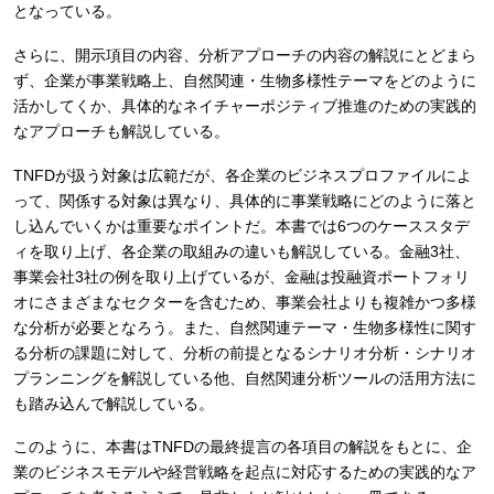
となっている。
さらに、開示項目の内容、分析アプローチの内容の解説にとどまら
ず、企業が事業戦略上、自然関連・生物多様性テーマをどのように
活かしてくか、具体的なネイチャーポジティブ推進のための実践的
なアプローチも解説している。
TNFDが扱う対象は広範だが、各企業のビジネスプロファイルによ
って、関係する対象は異なり、具体的に事業戦略にどのように落と
し込んでいくかは重要なポイントだ。本書では6つのケーススタデ
ィを取り上げ、各企業の取組みの違いも解説している。金融3社、
事業会社3社の例を取り上げているが、金融は投融資ポートフォリ
オにさまざまなセクターを含むため、事業会社よりも複雑かつ多様
な分析が必要となろう。また、自然関連テーマ・生物多様性に関す
る分析の課題に対して、分析の前提となるシナリオ分析・シナリオ
プランニングを解説している他、自然関連分析ツールの活用方法に
も踏み込んで解説している。
このように、本書はTNFDの最終提言の各項目の解説をもとに、企
業のビジネスモデルや経営戦略を起点に対応するための実践的なア