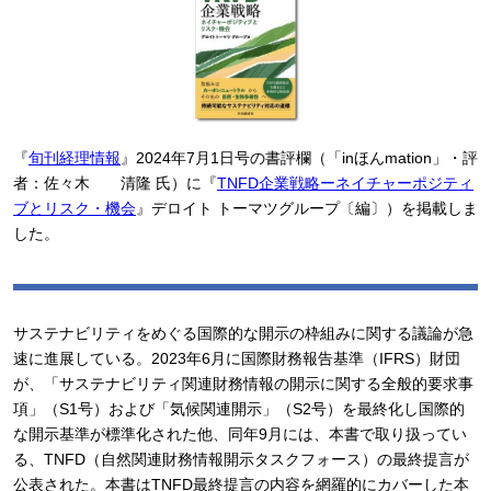
『
旬刊経理情報
』2024年7月1日号の書評欄（「inほんmation」・評
者：佐々木 清隆 氏）に『
TNFD企業戦略ーネイチャーポジティ
ブとリスク・機会
』デロイト トーマツグループ〔編〕）を掲載しま
した。
サステナビリティをめぐる国際的な開示の枠組みに関する議論が急
速に進展している。2023年6月に国際財務報告基準（IFRS）財団
が、「サステナビリティ関連財務情報の開示に関する全般的要求事
項」（S1号）および「気候関連開示」（S2号）を最終化し国際的
な開示基準が標準化された他、同年9月には、本書で取り扱ってい
る、TNFD（自然関連財務情報開示タスクフォース）の最終提言が
公表された。本書はTNFD最終提言の内容を網羅的にカバーした本