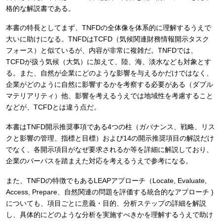
格的な解説書である。
本書の特長としてまず、TNFDの全体像を体系的に理解するうえで
大いに助けになる。TNFDはTCFD（気候関連財務情報開示タスク
フォース）と似ているが、内容が非常に複雑だ。TNFDでは、
TCFDが扱う気候（大気）に加えて、陸、海、淡水なども対象とす
る。また、自然が企業にどのような影響を与えるかだけではなく、
企業がどのように自然に影響するかを考察する必要がある（ダブル
マテリアリティ）他、影響を考えるうえでは地域性を考慮すること
などが、TCFDとは違う点だ。
本書はTNFD開示推奨事項である4つの柱（ガバナンス、戦略、リス
クと影響の管理、指標と目標）および14の開示推奨項目の解説だけ
でなく、各開示項目がなぜ要求されるか等を詳細に解説しており、
企業のパーパスを踏まえた対応を考えるうえで参考になる。
また、TNFDの特徴でもあるLEAPアプローチ（Locate, Evaluate,
Access, Prepare、自然関連の問題を評価する統合的なアプローチ )
についても、項目ごとに意義・目的、分析ステップの詳細を解説
し、具体的にどのような分析を実施すべきかを理解するうえで助け