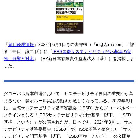
『
旬刊経理情報
』2024年6月1日号の書評欄（「inほんmation」・評
者：井口 譲二 氏）に『
IFRS国際サステナビリティ開示基準の実
務―影響と対応
』（EY新日本有限責任監査法人〔著〕）を掲載しま
した。
グローバル資本市場において、サステナビリティ要因の重要性が高
まるなか、開示ルール策定の動きが激しくなっている。2023年6月
に、国際サステナビリティ基準審議会（ISSB）からグローバルベー
スラインとなる「IFRSサステナビリティ開示基準（以下、「ISSB
基準」という）」が公表されたが、日本でも、2024年3月に、サス
テナビリティ基準委員会（SSBJ）が、ISSB基準と整合した「サス
テナビリティ開示基準（以下、「SSBJ基準」という）」の公開草