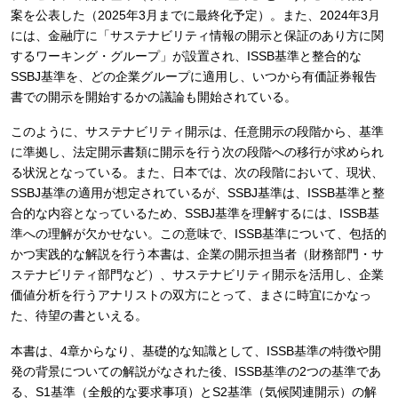
案を公表した（2025年3月までに最終化予定）。また、2024年3月
には、金融庁に「サステナビリティ情報の開示と保証のあり方に関
するワーキング・グループ」が設置され、ISSB基準と整合的な
SSBJ基準を、どの企業グループに適用し、いつから有価証券報告
書での開示を開始するかの議論も開始されている。
このように、サステナビリティ開示は、任意開示の段階から、基準
に準拠し、法定開示書類に開示を行う次の段階への移行が求められ
る状況となっている。また、日本では、次の段階において、現状、
SSBJ基準の適用が想定されているが、SSBJ基準は、ISSB基準と整
合的な内容となっているため、SSBJ基準を理解するには、ISSB基
準への理解が欠かせない。この意味で、ISSB基準について、包括的
かつ実践的な解説を行う本書は、企業の開示担当者（財務部門・サ
ステナビリティ部門など）、サステナビリティ開示を活用し、企業
価値分析を行うアナリストの双方にとって、まさに時宜にかなっ
た、待望の書といえる。
本書は、4章からなり、基礎的な知識として、ISSB基準の特徴や開
発の背景についての解説がなされた後、ISSB基準の2つの基準であ
る、S1基準（全般的な要求事項）とS2基準（気候関連開示）の解