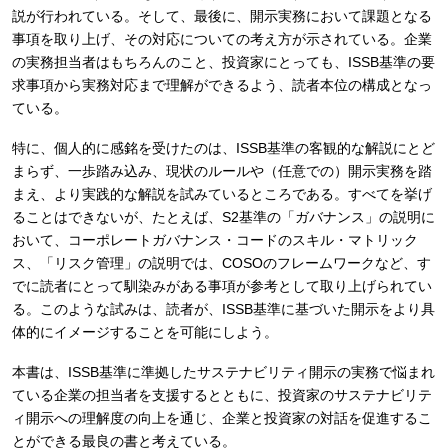
説が行われている。そして、最後に、開示実務において課題となる
事項を取り上げ、その対応についての考え方が示されている。企業
の実務担当者はもちろんのこと、投資家にとっても、ISSB基準の要
求事項から実務対応まで理解ができるよう、読者本位の構成となっ
ている。
特に、個人的に感銘を受けたのは、ISSB基準の客観的な解説にとど
まらず、一歩踏み込み、現状のルールや（任意での）開示実務を踏
まえ、より実践的な解説を試みているところである。すべてを挙げ
ることはできないが、たとえば、S2基準の「ガバナンス」の説明に
おいて、コーポレートガバナンス・コードのスキル・マトリック
ス、「リスク管理」の説明では、COSOのフレームワークなど、す
でに読者にとって馴染みがある事項が参考として取り上げられてい
る。このような試みは、読者が、ISSB基準に基づいた開示をより具
体的にイメージすることを可能にしよう。
本書は、ISSB基準に準拠したサステナビリティ開示の実務で悩まれ
ている企業の担当者を支援するとともに、投資家のサステナビリテ
ィ開示への理解度の向上を通じ、企業と投資家の対話を促進するこ
とができる最良の書と考えている。