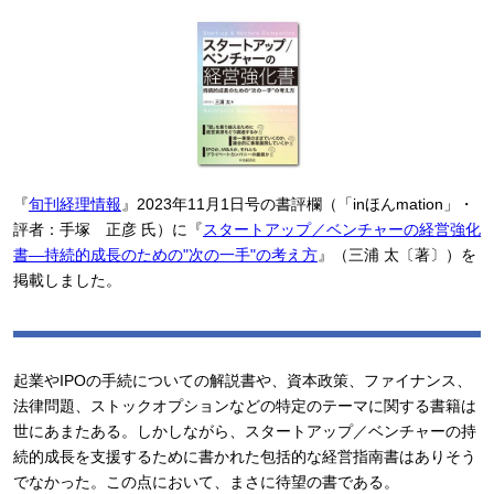
『
旬刊経理情報
』2023年11月1日号の書評欄（「inほんmation」・
評者：手塚 正彦 氏）に『
スタートアップ／ベンチャーの経営強化
書―持続的成長のための"次の一手"の考え方
』（三浦 太〔著〕）を
掲載しました。
起業やIPOの手続についての解説書や、資本政策、ファイナンス、
法律問題、ストックオプションなどの特定のテーマに関する書籍は
世にあまたある。しかしながら、スタートアップ／ベンチャーの持
続的成長を支援するために書かれた包括的な経営指南書はありそう
でなかった。この点において、まさに待望の書である。