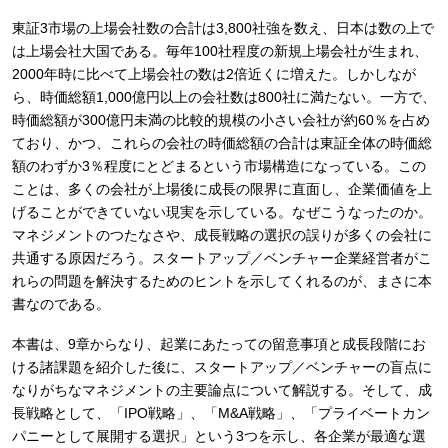
東証3市場の上場会社数の合計は3,800社強を数え、日本は数の上で
は上場会社大国である。毎年100社程度の新規上場会社が生まれ、
2000年時に比べて上場会社の数は2倍近くに増えた。しかしなが
ら、時価総額1,000億円以上の会社数は800社に満たない。一方で、
時価総額が300億円未満の比較的規模の小さい会社が約60％を占め
ており、かつ、これらの会社の時価総額の合計は東証全体の時価総
額のわずか3％程度にとどまるという市場構造になっている。この
ことは、多くの会社が上場後に成長の限界に直面し、企業価値を上
げることができていない現実を示している。なぜこうなったのか。
マネジメントのつたなさや、成長戦略の選択の誤りが多くの会社に
共通する原因だろう。スタートアップ／ベンチャー企業経営者がこ
れらの問題を解決するためのヒントを示してくれるのが、まさに本
書なのである。
本書は、9章からなり、起業にあたっての留意事項と成長段階にお
ける諸課題を紹介した後に、スタートアップ／ベンチャーの盲点に
なりがちなマネジメントの主要論点について解説する。そして、成
長戦略として、「IPO戦略」、「M&A戦略」、「プライベートカン
パニーとして展開する選択」という3つを示し、各企業が最適な選