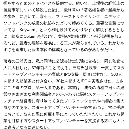
択をするためのアドバイスを提供する。続いて、上場後の経営上の
留意事項について解説した後に、最終章の「著名経営者の起業から
の歩み」において、京セラ、ファーストリテイリング、ニデック、
ソフトバンクの成長の軌跡をたどって締めくくる。重要な言葉につ
いては「Keyword」という欄を設けてわかりやすく解説するととも
に、随所にColumnを設けて、実務や実例に即した補足説明を加え
るなど、読者の理解を容易にする工夫が凝らされている。わかりや
すさを追求した読者本位の構成となっているのがありがたい。
著者の三浦氏は、私と同時に公認会計士試験に合格し、同じ監査法
人に入社した。37年前のことである。三浦氏は以来、一貫してスタ
ートアップ／ベンチャーの育成とIPO支援・監査に注力し、300人
を超える起業家と付き合い、30社を超えるIPOを実現させた。まさ
にこの道のプロ、第一人者である。本書は、成長の過程で日々の経
営やさまざまな利害関係者とのかかわりに悩むスタートアップ／ベ
ンチャー経営者に寄り添ってきたプロフェッショナルの経験の集大
成なのである。スタートアップ／ベンチャー経営者には、常に手許
において、悩んだ際に何度も手にとっていただきたい。これから起
業を目指す方やスタートアップ／ベンチャーを支援する方にも大い
に参考となるに違いない。