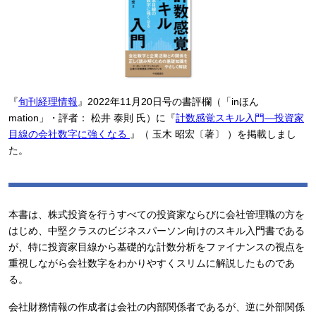
『
旬刊経理情報
』2022年11月20日号の書評欄（「inほん
mation」・評者： 松井 泰則 氏）に『
計数感覚スキル入門―投資家
目線の会社数字に強くなる
』（ 玉木 昭宏〔著〕 ）を掲載しまし
た。
本書は、株式投資を行うすべての投資家ならびに会社管理職の方を
はじめ、中堅クラスのビジネスパーソン向けのスキル入門書である
が、特に投資家目線から基礎的な計数分析をファイナンスの視点を
重視しながら会社数字をわかりやすくスリムに解説したものであ
る。
会社財務情報の作成者は会社の内部関係者であるが、逆に外部関係