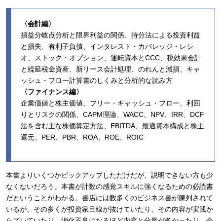
〈会計編〉
損益分岐点分析と限界利益の関係、持分法による投資利益
と損失、有利子負債、インタレスト・カバレッジ・レシ
オ、ストック・オプション、運転資本とCCC、税効果会計
と繰延税金資産、新リース会計処理、のれんと減損、キャ
ッシュ・フロー計算書のしくみと分析的な読み方
〈ファイナンス編〉
企業価値と株主価値、フリー・キャッシュ・フロー、利回
りとリスクの関係、CAPM理論、WACC、NPV、IRR、DCF
法を含む主な株価算定方法、EBITDA、最適資本構成と株主
還元、PER、PBR、ROA、ROE、ROIC
本書よりいくつかピックアップしただけだが、説明できない方も少
なくないだろう。本書が計数の感覚スキルに強くなるための必読書
だということがわかる。書店には数多くのビジネス書が陳列されて
いるが、その多くが投資家目線が抜けていたり、その内容が実践か
らズレていたり、消化不良になるほど内容と分量が多かったり、会