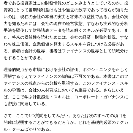
者である投資家はこの財務情報のどこをみようとしているのか。投
資家にとって当期純利益はもはや過去の数字であって彼らが知りた
いのは、現在の会社の本当の実力と将来の収益性である。会社の実
力を知るためには、会社の現在の経営状態、すなわち実践的な分析
手法を駆使して財務諸表データを読み解くスキルが必要であり、ま
た、将来の収益性を読むためには、会社の経済・財務的状況、すな
わち株主価値、企業価値を算出するスキルを身につける必要があ
る。前者は会計の世界、後者はファイナンスの世界として領域分け
をすることができる。
理論的観点から市場における会社の評価、ポジショニングを正しく
理解するうえでファイナンスの知識は不可欠である。本書はこのフ
ァイナンスの観点からの分析を重視する。このファイナンス・スキ
ルの学習は、会社の人材育成においても重要である。さらにいえ
ば、ここで学ぶ計数感覚・スキルは、コーポレート・ガバナンスに
も密接に関連している。
さて、ここで1つ質問をしてみたい。あなたは次のすべての項目を
的確に説明することができるだろうか。どれも基礎的必須のテクカ
ル・タームばかりである。