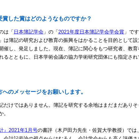
受賞した賞はどのようなものですか？
のは「
日本簿記学会
」の「
2021年度日本簿記学会学会賞
」です
」は簿記の研究および教育の振興をはかることを目的として設立さ
開催し、発足しました。現在、簿記に関心をもつ研究者、教育
れるとともに、日本学術会議の協力学術研究団体にも指定され
方へのメッセージをお願いします。
記だけではありません。簿記を研究する余地はまだまだありそ
か。
』2021年1月号
の書評（木戸田力先生・佐賀大学教授）では
、会計記号論の視点からはむろん、会計学会からも高く評価さ