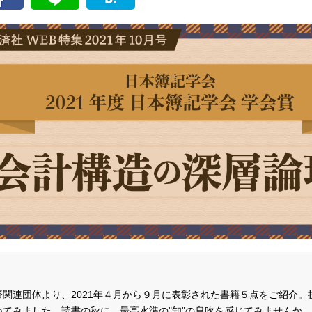
済関連団体より、2021年４月から９月に表彰された書籍５点をご紹介
ねてみました。読書の秋に、最高水準の"知"の息吹を感じてみませんか。