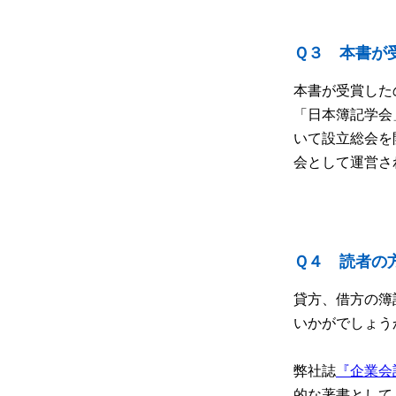
Ｑ３ 本書が
本書が受賞した
「日本簿記学会
いて設立総会を
会として運営さ
Ｑ４ 読者の
貸方、借方の簿
いかがでしょう
弊社誌
『企業会計
的な著書として