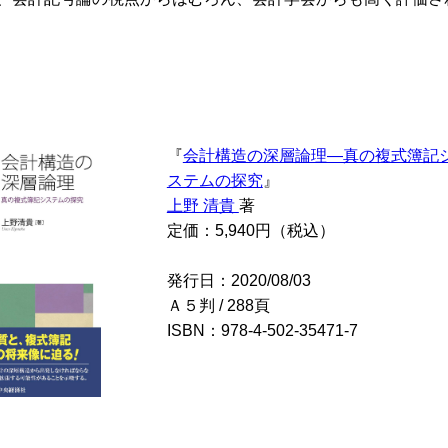
『
会計構造の深層論理―真の複式簿記
ステムの探究
』
上野 清貴
著
定価：5,940円（税込）
発行日：2020/08/03
Ａ５判 / 288頁
ISBN：978-4-502-35471-7