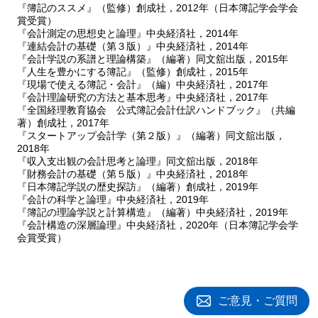
『簿記のススメ』（監修）創成社，2012年（日本簿記学会学会
賞受賞）
『会計測定の思想史と論理』中央経済社，2014年
『連結会計の基礎（第３版）』中央経済社，2014年
『会計学説の系譜と理論構築』（編著）同文舘出版，2015年
『人生を豊かにする簿記』（監修）創成社，2015年
『現場で使える簿記・会計』（編）中央経済社，2017年
『会計理論研究の方法と基本思考』中央経済社，2017年
『全国経理教育協会 公式簿記会計仕訳ハンドブック』（共編
著）創成社，2017年
『スタートアップ会計学（第２版）』（編著）同文舘出版，
2018年
『収入支出観の会計思考と論理』同文舘出版，2018年
『財務会計の基礎（第５版）』中央経済社，2018年
『日本簿記学説の歴史探訪』（編著）創成社，2019年
『会計の科学と論理』中央経済社，2019年
『簿記の理論学説と計算構造』（編著）中央経済社，2019年
『会計構造の深層論理』中央経済社，2020年（日本簿記学会学
会賞受賞）
ご意見・ご質問