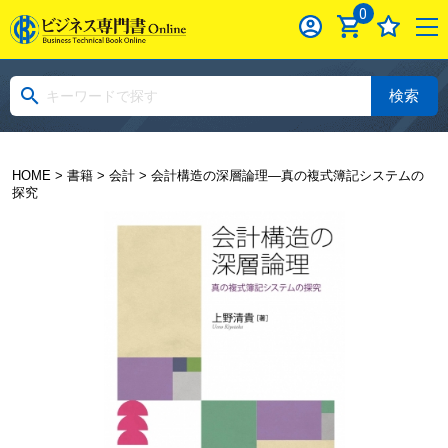
0
検索
HOME
>
書籍
>
会計
> 会計構造の深層論理―真の複式簿記システムの
探究