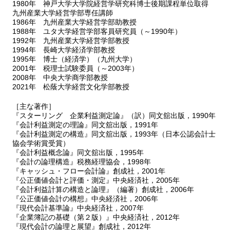
1980年 神戸大学大学院経営学研究科博士後期課程単位取得
九州産業大学経営学部専任講師
1986年 九州産業大学経営学部助教授
1988年 ユタ大学経営学部客員研究員（～1990年）
1992年 九州産業大学経営学部教授
1994年 長崎大学経済学部教授
1995年 博士（経済学）（九州大学）
2001年 税理士試験委員（～2003年）
2008年 中央大学商学部教授
2021年 松蔭大学経営文化学部教授
［主な著作］
『スターリング 企業利益測定論』（訳）同文舘出版，1990年
『会計利益測定の理論』同文舘出版，1991年
『会計利益測定の構造』同文舘出版，1993年（日本公認会計士
協会学術賞受賞）
『会計利益概念論』同文舘出版，1995年
『会計の論理構造』税務経理協会，1998年
『キャッシュ・フロー会計論』創成社，2001年
『公正価値会計と評価・測定』中央経済社，2005年
『会計利益計算の構造と論理』（編著）創成社，2006年
『公正価値会計の構想』中央経済社，2006年
『現代会計基準論』中央経済社，2007年
『企業簿記の基礎（第２版）』中央経済社，2012年
『現代会計の論理と展望』創成社，2012年