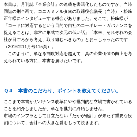
本書は、月刊誌『企業会計』の連載を書籍化したものですが、当時
同誌の別企画で、コニカミノルタ㈱の取締役会議長（当時）・松﨑
正年様にインタビューする機会がありました。そこで、松﨑様が
「コードに対応するという目的で自社のコーポレートガバナンスを
捉えることは、非常に形式で次元の低い話」「本来、それぞれの会
社が日ごろから考え、取り組むべきもの」とおっしゃったのです
（2016年11月号115頁）。
このように、単なる制度対応を超えて、真の企業価値の向上を考
えられている方に、本書を届けたいです。
Ｑ４ 本書のこだわり、ポイントを教えてください。
ここまで本書がガバナンス改革にやや批判的な立場で書かれている
ことを紹介しましたが、単なる批判に終始しません。
市場のインフラとして目立たない「たかが会計」が果たす重要な役
割について、会計への大きな愛をもって説きます。