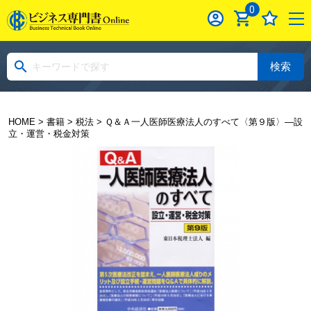
0
検索
HOME
>
書籍
>
税法
> Ｑ＆Ａ一人医師医療法人のすべて〈第９版〉―設
立・運営・税金対策