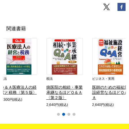
関連書籍
税法
税法
ビジネス・実用
Ｑ＆Ａ医療法人の経
病医院の相続・事業
医師のための福祉施
営と税務〈第５版〉
承継なるほどＱ＆Ａ
設経営なるほどＱ＆
〈第２版〉
Ａ
3,300円(税込)
2,640円(税込)
2,640円(税込)