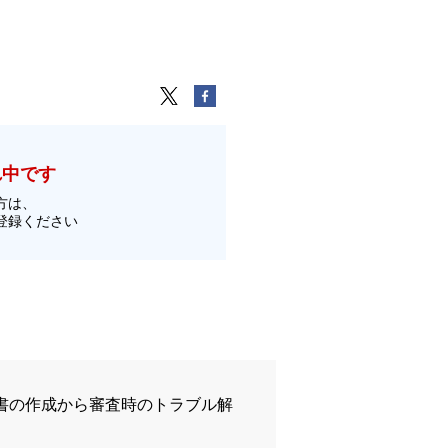
れ中です
方は、
登録ください
書の作成から審査時のトラブル解