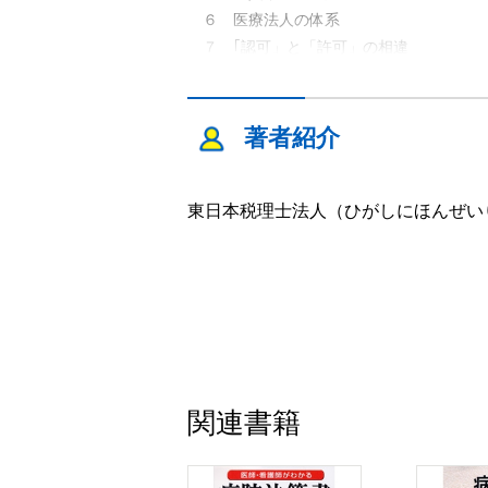
６ 医療法人の体系
７ ｢認可」と「許可」の相違
８ 株式会社との相違
第２章 医療法人を設立しよう
著者紹介
１ 医療法人のメリット・デメリット
２ 設立までのスケジュール
東日本税理士法人（ひがしにほんぜい
３ 設立認可申請の時期
４ 法人名はどんな名称でもいいの？
５ 法人の事業年度に決まりはあるの？
６ 事前審査って何？
第３章 医療法人設立認可申請時のト
１ 出資金の決め方
２ 現預金の出資を少なくするには
関連書籍
３ 法人名と診療所名
４ 医師でない者が理事長になれるか？