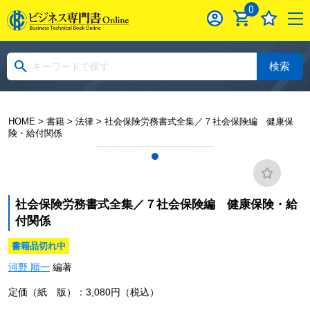
0
検索
HOME
>
書籍
>
法律
> 社会保険労務書式全集／７社会保険編 健康保
険・給付関係
社会保険労務書式全集／７社会保険編 健康保険・給
付関係
書籍品切れ中
河野 順一
編著
定価（紙 版）：3,080円（税込）