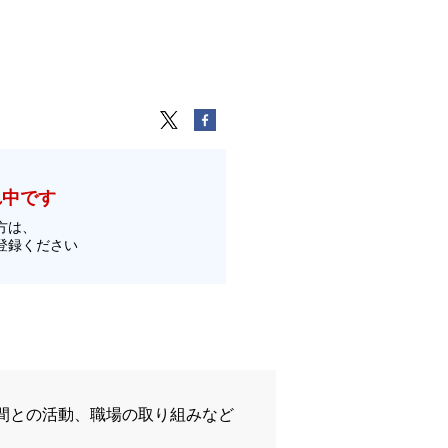
れ中です
方は、
登録ください
間との活動、職場の取り組みなど