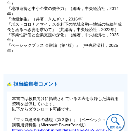
3 国際版IS曲線と国際版LM曲線
年）
4 国際資本移動
『地域連携と中小企業の競争力』（編著，中央経済社，2014
5 国際版IS－LMモデル
年）
6 財政・金融政策の効果
『地銀創生』（共著，きんざい，2016年）
『ポストコロナとマイナス金利下の地域金融ー地域の持続的成
7 為替相場制度と資本移動
長とあるべき姿を求めて』（共編著，中央経済社，2022年）
『事業性評価と企業支援の深化』（編著，中央経済社，2025
第13章 日本のIS－LM 曲線
年）
1 分析に使ったデータ
『ベーシックプラス 金融論（第4版）』（中央経済社，2025
2 IS曲線
年）
3 LM曲線
4 国際版IS－LM分析
担当編集者コメント
本書では教員向けに掲載されている図表を収録した講義用
資料を提供しています。
以下からダウンロード可能です。
『マクロ経済学の基礎（第３版）』（ベーシック＋）
講義用資料集（Microsoft PowerPoint版）
https://www.biz-book.jp/pdf/detail/978-4-502-56391-1.zip