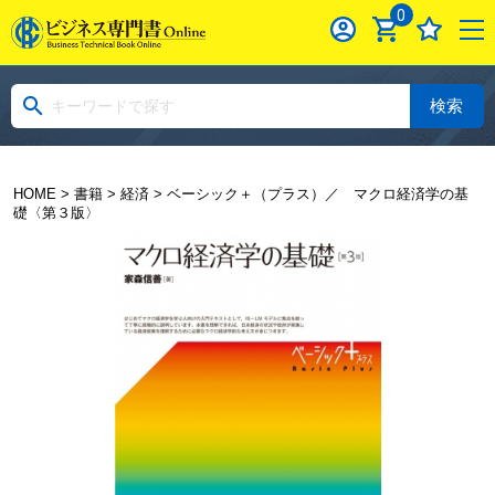
0
検索
HOME
>
書籍
>
経済
> ベーシック＋（プラス）／ マクロ経済学の基
礎〈第３版〉