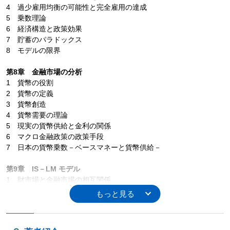
4 過少雇用均衡の可能性と完全雇用の達成
5 乗数理論
6 経済構造と政策効果
7 貯蓄のパラドックス
8 モデルの限界
第8章 金融市場の分析
1 貨幣の役割
2 貨幣の定義
3 貨幣創造
4 貨幣需要の理論
5 現実の貨幣供給と金利の関係
6 マクロ金融政策の政策手段
7 日本の貨幣乗数－ベースマネーと貨幣供給－
第9章 IS－LM モデル
1 財市場と金融市場の相互関係
2 財市場の均衡－IS曲線の導出－
3 IS曲線の性質
4 貨幣市場の均衡－LM曲線の導出－
5 LM曲線の性質