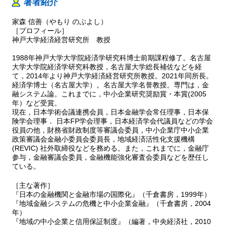
著者紹介
6 IS－LMモデルの完成
家森 信善（やもり のぶよし）
第10章 IS－LM モデルを使った分析
［プロフィール］
1 労働市場の不均衡
神戸大学経済経営研究所 教授
2 財政・金融政策の効果
3 経済構造と経済政策の効果
1988年神戸大学大学院経済学研究科博士前期課程修了。名古屋
大学大学院経済学研究科教授，名古屋大学総長補佐などを経
4 数式を使った整理
て，2014年より神戸大学経済経営研究所教授。2021年同所長。
経済学博士（名古屋大学）。名古屋大学名誉教授。専門は，金
第11章 物価の分析
融システム論。これまでに，中小企業研究奨励賞・本賞(2005
1 IS－LMモデルの限界
年）など受賞。
2 長期モデル－物価が伸縮的なモデル－
現在，日本学術会議連携会員，日本金融学会常任理事，日本保
3 総需要曲線
険学会理事． 日本FP学会理事，日本経済学会代議員などの学会
役員の他，財務省財政制度等審議会委員，中小企業庁中小企業
4 総供給曲線
政策審議会金融小委員会委員長，地域経済活性化支援機構
5 金融・財政政策の物価への影響
(REVIC) 社外取締役などを務める。また，これまでに，金融庁
6 サプライ・ショック
参与，金融審議会委員，金融機能強化審査会委員などを歴任し
7 コロナ禍の分析
ている。
8 フィリップス曲線－物価と失業のトレードオフ－
［主な著作］
第12章 国際版IS－LM 分析
『日本の金融機関と金融市場の国際化』（千倉書房，1999年）
『地域金融システムの危機と中小企業金融』（千倉書房，2004
1 マンデル=フレミング・モデル
年）
2 為替相場制度
『地域の中小企業と信用保証制度』（編著，中央経済社，2010