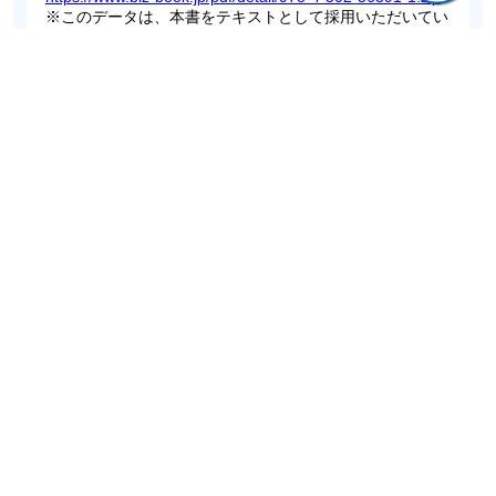
※このデータは、本書をテキストとして採用いただいてい
る先生方に向けたものとなります。そのため、データを開
くにはパスワードの発行が必要です。
データをお使いになりたい場合は、ご氏名とご所属、ご
連絡先電話番号を明記のうえ、以下のアドレスまでご連絡
ください。
中央経済社 ベーシック＋担当 宛
info@chuokeizai.co.jp
ご意見・ご質問
関連書籍