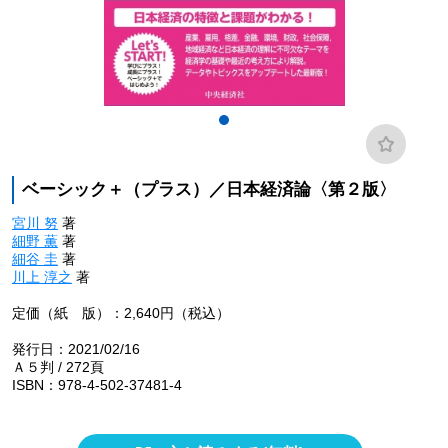
ベーシック＋（プラス）／日本経済論〈第２版〉
宮川 努
著
細野 薫
著
細谷 圭
著
川上 淳之
著
定価（紙 版）：2,640円（税込）
発行日：2021/02/16
Ａ５判 / 272頁
ISBN：978-4-502-37481-4