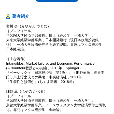
著者紹介
宮川 努（みやがわ つとむ）
［プロフィール］
学習院大学経済学部教授。博士（経済学，一橋大学）。
東京大学経済学部卒業，日本開発銀行（現日本政策投資銀
行），一橋大学経済研究所を経て現職。専攻はマクロ経済学，
日本経済論。
［主な著作］
Intangibles, Market failure, and Economic Performance
(A.Bounfour教授との共編，2015年，Springer)
『ベーシック＋ 日本経済論（第2版）』（細野薫氏，細谷圭
氏，川上淳之氏との共著，中央経済社，2021年）
『生産性とは何か』(ちくま新書，2018年）
細野 薫（ほその かおる）
［プロフィール］
学習院大学経済学部教授。博士（経済学，一橋大学）。
京都大学経済学部卒業。ノースウェスタン大学経済学修士号取
得。専門はマクロ経済学，金融論。