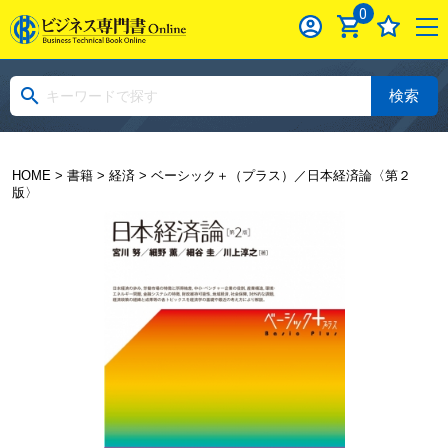
0
検索
HOME
>
書籍
>
経済
> ベーシック＋（プラス）／日本経済論〈第２
版〉