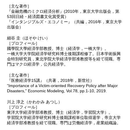
［主な著作］
『金融危機のミクロ経済分析』(2010年，東京大学出版会，第
53回日経・経済図書文化賞受賞）
『インタンジブルズ・エコノミー』（共編，2016年，東京大学
出版会）
細谷 圭（ほそや けい）
［プロフィール］
國學院大學経済学部教授。博士（経済学，一橋大学）。
一橋大学大学院経済学研究科博士後期課程修了。日本学術振興
会特別研究員，東北学院大学経済学部准教授等を経て現職。専
門はマクロ経済学，公共経済学。
［主な著作］
『医療経済学15講』（共著，2018年，新世社）
“Importance of a Victim-oriented Recovery Policy after Major
Disasters," Economic Modeling, Vol.78, pp.1-10, 2019.
川上 淳之（かわかみ あつし）
［プロフィール］
東洋大学経済学部准教授。博士（経済学，学習院大学）。
学習院大学経済学研究科博士後期課程単位取得退学，帝京大学
経済学部准教授を経て現職。専門は労働経済学，産業組織論。