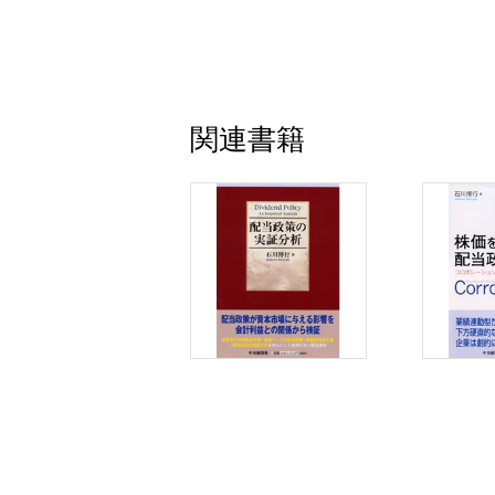
6．おわりに
第7章 コスト粘着性と株価形成
1．はじめに
2．リサーチ・デザインとサンプル
関連書籍
3．全サンプルの分析結果
4．年別サンプルの分析結果
5．おわりに
第8章 コスト構造の決定要因と株価
1．はじめに
2．リサーチ・デザインとサンプル
3．分析結果
4．おわりに
第Ⅳ部 投資と配当シグナリング
第9章 配当の将来業績予測能力と投