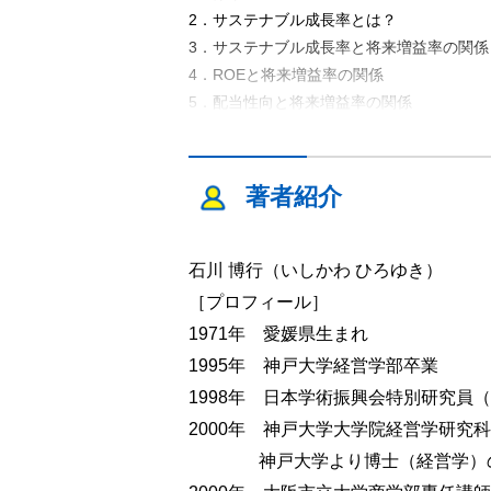
2．サステナブル成長率とは？
3．サステナブル成長率と将来増益率の関係
4．ROEと将来増益率の関係
5．配当性向と将来増益率の関係
6．おわりに
第Ⅱ部 配当粘着性と配当シグナリン
著者紹介
第3章 配当粘着性の決定要因と株価
1．はじめに
石川 博行（いしかわ ひろゆき）
2．配当の収益性シグナリング仮説とコロボ
3．リサーチ・デザインとサンプル
［プロフィール］
4．分析結果
1971年 愛媛県生まれ
5．ロバスト・チェック―積極増配をコント
1995年 神戸大学経営学部卒業
6．おわりに
1998年 日本学術振興会特別研究員（
2000年 神戸大学大学院経営学研究
第4章 配当粘着性の将来業績予測能
神戸大学より博士（経営学）の
1．はじめに