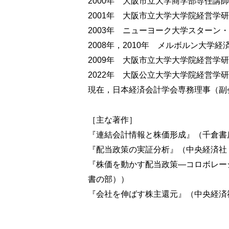
2000年 大阪市立大学商学部専任講師
2．次期配当変化予想企業のROA推移
3．配当粘着性の将来業績予測能力
2001年 大阪市立大学大学院経営学研
4．おわりに
2003年 ニューヨーク大学スターン
2008年，2010年 メルボルン大学
第5章 配当粘着性とインプライド期
2009年 大阪市立大学大学院経営学
1．はじめに
2022年 大阪公立大学大学院経営学
2．同時逆算法と全サンプルの推定結果
現在，日本経済会計学会専務理事（副
3．部分サンプルの推定結果
4．配当粘着性の高低が増配・減配企業の
5．おわりに
［主な著作］
『連結会計情報と株価形成』（千倉書房
第Ⅲ部 コスト粘着性と配当シグナリ
『配当政策の実証分析』（中央経済社，
第6章 コスト粘着性と配当政策の関
『株価を動かす配当政策―コロボレーシ
1．はじめに
書の部））
2．リサーチ・デザインとサンプル
『会社を伸ばす株主還元』（中央経済社
3．全サンプルの分析結果
4．部分サンプルの分析結果
5．コスト粘着性の利益予測能力