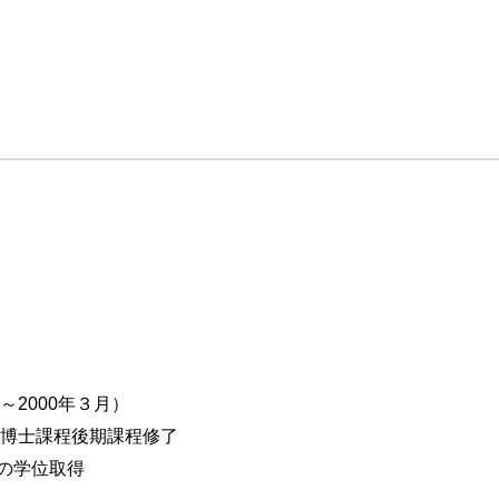
グ
形成
レーション効果
ロールした場合―
～2000年３月）
科博士課程後期課程修了
力
学位取得