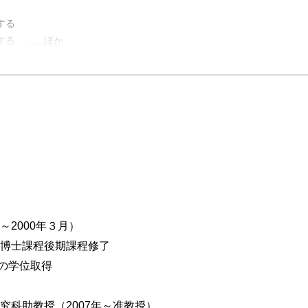
する
る ……ほか
拠の蓄積―
証―
―証拠の蓄積―
〜2008年３月期)
～2000年３月）
３月期予想)
科博士課程後期課程修了
9年３月期)
学位取得
減益確率
究科助教授（2007年～准教授）