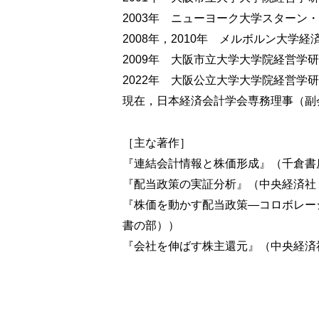
第４節 要約
2003年 ニューヨーク大学スターン
2008年，2010年 メルボルン大学
第２章
コロボレーション効果のイント
2009年 大阪市立大学大学院経営学
第１節 はじめに
2022年 大阪公立大学大学院経営学
第２節 利益予想修正と配当予想修正の
現在，日本経済会計学会専務理事（副
⑴ 分析方法
⑵ サンプル
⑶ 実証結果
［主な著作］
第３節 コロボレーション効果の情報
『連結会計情報と株価形成』（千倉書房
⑴ 分析方法
『配当政策の実証分析』（中央経済社，
⑵ サンプル
『株価を動かす配当政策―コロボレーシ
⑶ 基本統計量と相関係数 ……ほか
書の部））
第４節 要約
『会社を伸ばす株主還元』（中央経済社
第３章
中間利益・中間配当・年次利益
第１節 はじめに
第２節 分析方法とサンプル
⑴ 回帰モデルと仮説