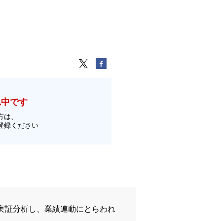
れ中です
方は、
登録ください
実証分析し、業績連動にとらわれ