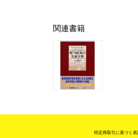
⑵ サンプル
第３節 実証結果
⑴ 中間利益と中間配当のコロボレー
関連書籍
⑵ 中間利益と年次利益のコロボレー
⑶ 年次利益と中間配当の追加的なコロ
……ほか
第４節 要約
第４章
連続増益と連続増配の経済的意
第１節 はじめに
第２節 利益系列と配当系列の重要性
⑴ 配当割引モデル
⑵ 超過利益モデル
⑶ 異常利益成長モデル
第３節 分析方法
第４節 サンプルと基本統計量
⑴ サンプル
特定商取引に基づく表