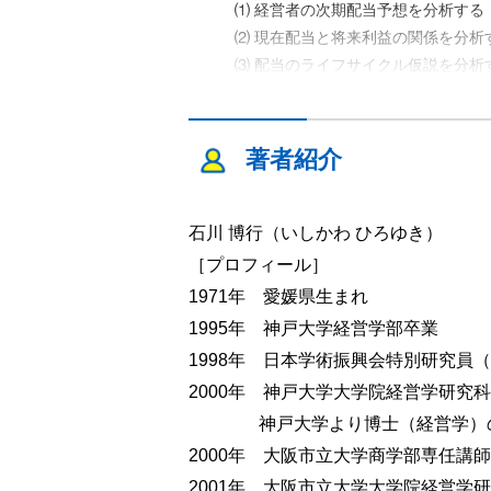
⑴ 経営者の次期配当予想を分析する
⑵ 現在配当と将来利益の関係を分析
⑶ 配当のライフサイクル仮説を分析す
第３節 本書の構成
⑴ コロボレーション効果の基礎―証
⑵ コロボレーション効果の応用
著者紹介
―配当のライフサイクル仮説の検
第１部 コロボレーション効果の基礎
石川 博行（いしかわ ひろゆき）
第１章
日本企業の配当政策
［プロフィール］
第１節 はじめに
1971年 愛媛県生まれ
第２節 配当の話題は尽きない
1995年 神戸大学経営学部卒業
⑴ 増収･増益･増配時代（2003年３月期
1998年 日本学術振興会特別研究員（
⑵ 減益予想・増配予想時代（2009年
2000年 神戸大学大学院経営学研究
⑶ 世界金融危機・同時不況時代（200
神戸大学より博士（経営学）の
第３節 配当政策の変遷
⑴ 増配企業の増益確率と減配企業の
2000年 大阪市立大学商学部専任講師
⑵ 増益企業と減益企業の配当政策
2001年 大阪市立大学大学院経営学研