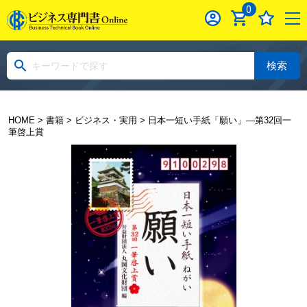
0
検索
HOME
>
書籍
>
ビジネス・実用
> 日本一短い手紙「願い」―第32回一
筆啓上賞