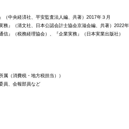
』（中央経済社、平安監査法人編、共著）2017年３月
実務』（清文社、日本公認会計士協会京滋会編、共著）2022
通信』（税務経理協会）、『企業実務』（日本実業出版社）
所属（消費税・地方税担当））
委員、会報部員など