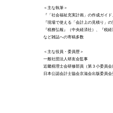
① 経営者の異常
＜主な執筆＞
② 取締役会・監査役の異常
『「社会福祉充実計画」の作成ガイド
③ ビジネス環境の異常
『現場で使える「会計上の見積り」の
④ 情報伝達の異常
『税務弘報』（中央経済社）、『税経
⑤ 部署間の異常
⑥ 税務学習の異常
など雑誌への寄稿多数
＜主な役員・委員歴＞
一般社団法人研友会監事
近畿税理士会研修部員（第３小委員会
日本公認会計士協会京滋会出版委員会