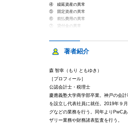
④ 繰延資産の異常
⑤ 固定資産の異常
⑥ 前払費用の異常
⑦ 貸付金の異常
⑧ 有価証券の異常
⑨ 買掛金の異常
⑩ 借入金の異常
著者紹介
⑪ 売上の異常
⑫ 売上原価の異常
⑬ 役員給与の異常
森 智幸（もり ともゆき）
⑭ 給与・賞与の異常
［プロフィール］
⑮ 減価償却費の異常
公認会計士・税理士
⑯ 交際費の異常
慶應義塾大学商学部卒業。神戸の会計
⑰ 費用全般の異常
を設立し代表社員に就任。2019年
⑱ 消費税の異常
⑲ 推移の異常
グなどの業務を行う。同年よりPwC
ザリー業務や財務諸表監査を行う。
第Ⅲ章 会社組織の異常