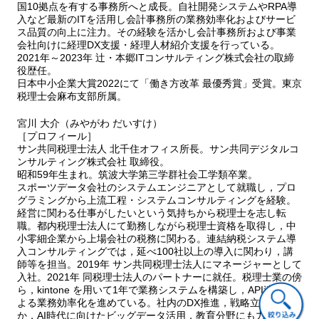
国10拠点を有する事務所へと成長。自社開発システムやRPA導
入など最新のITを活用し会計事務所の業務効率化およびサービ
ス品質の向上に注力。その経験を活かし会計事務所および事業
会社向けに経理DX支援・経理人材紹介支援を行っている。
2021年～2023年 辻・本郷ITコンサルティング株式会社の取締
役歴任。
日本中小企業大賞2022にて「働き方改革 最優秀賞」受賞。東京
税理士会麻布支部所属。
宮川 大介（みやがわ だいすけ）
［プロフィール］
サン共同税理士法人 北千住オフィス所長。サン共同デジタルコ
ンサルティング株式会社 取締役。
昭和59年生まれ。筑波大学第三学群社会工学類卒業。
スポーツデータ会社のシステムエンジニアとして就職し，プロ
グラミングから上流工程・システムコンサルティングを経験。
経営に関わる仕事がしたいという気持ちから税理士を志し転
職。都内税理士法人にて勤務しながら税理士資格を取得し，中
小零細企業から上場会社の税務に関わる。連結納税システム導
入コンサルティングでは，延べ100社以上の導入に関わり，講
師等を担当。2019年 サン共同税理士法人にマネージャーとして
入社。2021年 同税理士法人のパートナーに就任。税理士業の傍
ら，kintone を用いて1年で業務システムを構築し，API連携に
よる業務効率化を進めている。社内のDX推進，戦略立案のほ
か，AI時代に向けたビッグデータ活用，教育分野にも力を入れ