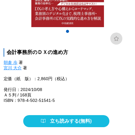
会計事務所のＤＸの進め方
朝倉 歩
著
宮川 大介
著
定価（紙 版）：2,860円（税込）
発行日：2024/10/08
Ａ５判 / 168頁
ISBN：978-4-502-51541-5
立ち読みする(無料)