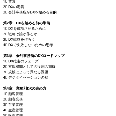
1⃣ 背景
2⃣ DXの定義
3⃣ 会計事務所がDXを始める目的
第2章 DXを始める前の準備
1⃣ DXを成功させるために
2⃣ 戦略は誰が作るか
3⃣ DX戦略を作ろう
4⃣ DXで失敗しないための思考
第3章 会計事務所のDXロードマップ
1⃣ DX推進のフェーズ
2⃣ 支援機関としての役割の期待
3⃣ 規模によって異なる課題
4⃣ デジタイゼーションの壁
第4章 業務別DXの進め方
1⃣ 顧客管理
2⃣ 顧客業務
3⃣ 営業管理
4⃣ 生産管理
5⃣ 販売管理