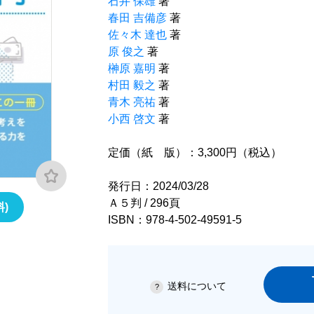
石井 保雄
著
春田 吉備彦
著
佐々木 達也
著
原 俊之
著
榊原 嘉明
著
村田 毅之
著
青木 亮祐
著
小西 啓文
著
定価（紙 版）：3,300円（税込）
発行日：2024/03/28
Ａ５判 / 296頁
)
ISBN：978-4-502-49591-5
送料について