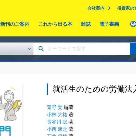
会社案内
投資家の
新刊のご案内
これから出る本
雑誌
電子書籍
就活生のための労働法
青野 覚
編著
小林 大祐
著
長谷川 聡
著
小西 康之
著