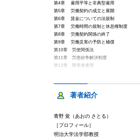
第4章 雇用平等と非典型雇用
第5章 労働契約の成立と展開
第6章 賃金についての法規制
第7章 労働時間の規制と休息権制度
第8章 労働契約関係の終了
第9章 労働災害の予防と補償
第10章 労使関係法
第11章 労使紛争解決制度
第12章 障害者雇用
第13章 社会保障制度
著者紹介
青野 覚（あおの さとる）
［プロフィール］
明治大学法学部教授