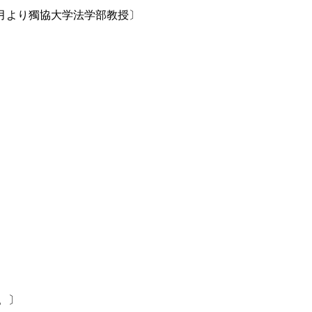
4月より獨協大学法学部教授〕
。〕