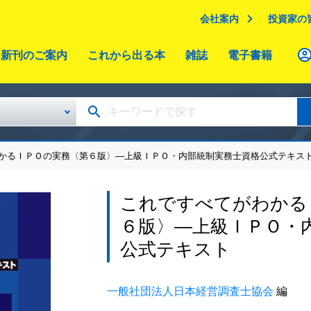
会社案内
投資家の
新刊のご案内
これから出る本
雑誌
電子書籍
わかるＩＰＯの実務〈第６版〉―上級ＩＰＯ・内部統制実務士資格公式テキス
これですべてがわかる
６版〉―上級ＩＰＯ・
公式テキスト
一般社団法人日本経営調査士協会
編