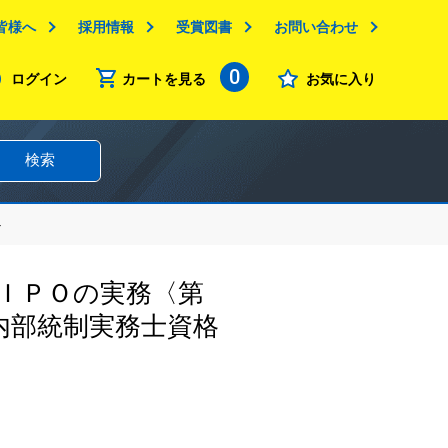
皆様へ
採用情報
受賞図書
お問い合わせ
0
ログイン
カートを見る
お気に入り
検索
ト
ＩＰＯの実務〈第
内部統制実務士資格