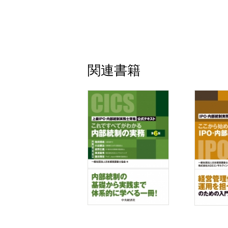
2 コンプライアンス体制
3 内部統制
第5章 経営管理制度の整備・運用
1 会社機関の機能と運営
関連書籍
2 経営管理組織
3 内部監査
4 予算管理制度
5 業務管理体制の整備
6 会計制度の整備
7 人事・労務管理制度
8 反社会的勢力排除の整備
第6章 関係会社・関連当事者その他
1 関係会社・関連当事者その他の特定の者
2 M&Aとグループ再編
3 グループ法人税制