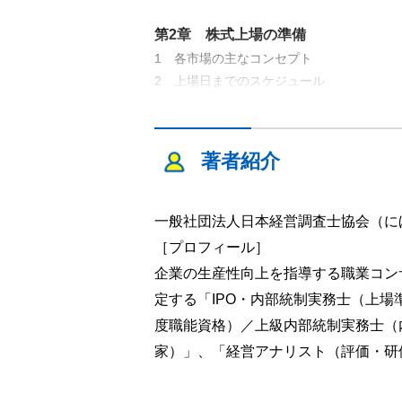
第2章 株式上場の準備
1 各市場の主なコンセプト
2 上場日までのスケジュール
3 上場準備関係者の役割
4 上場審査等の内容と留意点
著者紹介
第3章 資本政策
1 資本政策の目的
2 資本政策の個別手法
一般社団法人日本経営調査士協会（に
3 資本政策における株価算定方法
［プロフィール］
4 上場前の第三者割当等及び株式等の移動
企業の生産性向上を指導する職業コン
5 従業員持株会の設立
定する「IPO・内部統制実務士（上
6 ストックオプション制度
度職能資格）／上級内部統制実務士（
7 資本政策モデル
家）」、「経営アナリスト（評価・研
第4章 コーポレート・ガバナンス概
1 コーポレート・ガバナンス