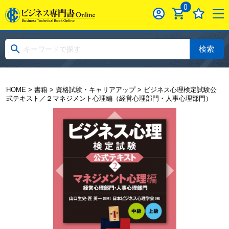
0
検索
HOME
>
書籍
>
資格試験・キャリアアップ
> ビジネス心理検定試験公
式テキスト／２マネジメント心理編（経営心理部門・人事心理部門）