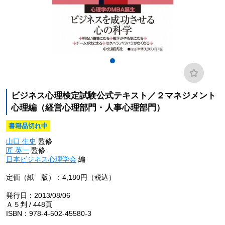
ビジネス心理検定試験公式テキスト／２マネジメント
心理編（経営心理部門・人事心理部門）
書籍品切れ中
山口 生史
監修
匠 英一
監修
日本ビジネス心理学会
編
定価（紙 版）：4,180円（税込）
発行日：2013/08/06
Ａ５判 / 448頁
ISBN：978-4-502-45580-3