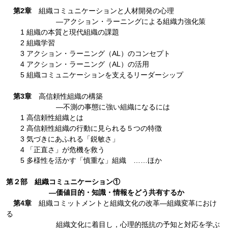
第2章
組織コミュニケーションと人材開発の心理
―アクション・ラーニングによる組織力強化策
1 組織の本質と現代組織の課題
2 組織学習
3 アクション・ラーニング（AL）のコンセプト
4 アクション・ラーニング（AL）の活用
5 組織コミュニケーションを支えるリーダーシップ
第3章
高信頼性組織の構築
―不測の事態に強い組織になるには
1 高信頼性組織とは
2 高信頼性組織の行動に見られる５つの特徴
3 気づきにあふれる「鋭敏さ」
4 「正直さ」が危機を救う
5 多様性を活かす「慎重な」組織 ……ほか
第２部 組織コミュニケーション①
―価値目的・知識・情報をどう共有するか
第4章
組織コミットメントと組織文化の改革―組織変革におけ
る
組織文化に着目し，心理的抵抗の予知と対応を学ぶ