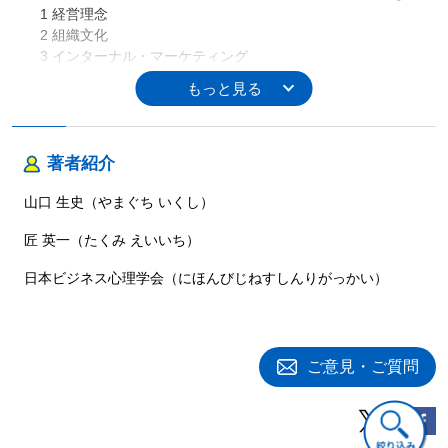
1 経営理念
2 組織文化
3 インターナル・マーケティング
4 組織文化の機能と共有
5 組織変革 ……ほか
第5章
交渉・会議の心理―交渉戦略，説得と納得の認知プロセ
ス
著者紹介
1 交渉の全体像
山口 生史（やまぐち いくし）
2 交渉前の心構え
3 交渉のメカニズム
匠 英一（たくみ えいいち）
4 交渉における３つの戦術
5 交渉は準備が命 ……ほか
日本ビジネス心理学会（にほんびじねすしんりがっかい）
第6章
組織科学とナレッジ・マネジメントの心理
―認知的組織科学のアプローチより
1 組織をどのように見るか
ご意見・ご質問
2 組織学習論
3 初期のナレッジ・マネジメント―知識共有のナレッジ・マネ
ジメント
4 情報技術を用いたナレッジ・マネジメント