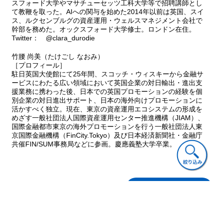
スフォード大学やマサチューセッツ工科大学等で招聘講師とし
アルゴリズム間の共謀
て教鞭を取った。AIへの関与を始めた2014年以前は英国、スイ
協調的なAIガバナンスの地政学
ス、ルクセンブルグの資産運用・ウェルスマネジメント会社で
欧州委員会のAI包括規制案
幹部を務めた。オックスフォード大学修士。ロンドン在住。
AIリスクの管理
Twitter： @clara_durodie
汎用人工知能（AGI）
竹腰 尚美（たけごし なおみ）
取締役会が尋ねるべき質問例
［プロフィール］
本章のキーポイント
駐日英国大使館にて25年間、スコッチ・ウィスキーから金融サ
ービスにわたる広い領域において英国企業の対日輸出・進出支
第６章 取締役会による監視とAIの採用
援業務に携わった後、日本での英国プロモーションの経験を個
取締役会による監視
別企業の対日進出サポート、日本の海外向けプロモーションに
AI活用と取締役会の生産性
活かすべく独立。現在、東京の資産運用エコシステムの形成を
めざす一般社団法人国際資産運用センター推進機構（JIAM）、
AIリテラシーのある取締役会
国際金融都市東京の海外プロモーションを行う一般社団法人東
取締役会のAI取締役
京国際金融機構（FinCity.Tokyo）及び日本経済新聞社・金融庁
AIリーダーシップ
共催FIN/SUM事務局などに参画。慶應義塾大学卒業。
取締役会の類型とデジタルトランスフォメーション
取締役会が尋ねるべき質問例
本章のキーポイント
ご意見・ご質問
第７章 ビジネスにおけるAIの戦略的採用
適応するか去るか
金融サービスにおけるAIの定義