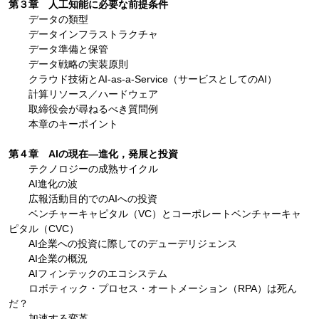
第３章 人工知能に必要な前提条件
データの類型
データインフラストラクチャ
データ準備と保管
データ戦略の実装原則
クラウド技術とAI-as-a-Service（サービスとしてのAI）
計算リソース／ハードウェア
取締役会が尋ねるべき質問例
本章のキーポイント
第４章 AIの現在―進化，発展と投資
テクノロジーの成熟サイクル
AI進化の波
広報活動目的でのAIへの投資
ベンチャーキャピタル（VC）とコーポレートベンチャーキャ
ピタル（CVC）
AI企業への投資に際してのデューデリジェンス
AI企業の概況
AIフィンテックのエコシステム
ロボティック・プロセス・オートメーション（RPA）は死ん
だ？
加速する変革