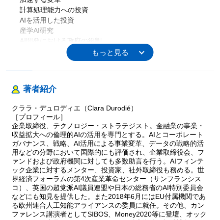
計算処理能力への投資
AIを活用した投資
産学AI研究
AI開発における政府の役割
取締役会が尋ねるべき質問例
本章のキーポイント
第５章 コーポレートガバナンスとAI活用
著者紹介
AIガバナンスの５つの重要な側面
AI倫理の原則
クララ・デュロディエ（Clara Durodié）
説明責任
［プロフィール］
AIの安全性
企業取締役、テクノロジー・ストラテジスト。金融業の事業・
バイアス：データは忘れない
収益拡大への倫理的AIの活用を専門とする。AIとコーポレート
ガバナンス、戦略、AI活用による事業変革、データの戦略的活
プライバシー
用などの分野において国際的にも評価され、企業取締役会、フ
アイデンティティ，認証とAI
ァンドおよび政府機関に対しても多数助言を行う。AIフィンテ
情報戦争
ック企業に対するメンター、投資家、社外取締役も務める。世
独占禁止法と競争法
界経済フォーラムの第4次産業革命センター（サンフランシス
AIの経済的影響
コ）、英国の超党派AI議員連盟や日本の総務省のAI特別委員会
規制，原理原則とガイドライン
などにも知見を提供した。また2018年6月にはEU付属機関であ
る欧州連合人工知能アライアンスの委員に就任。その他、カン
企業のAI倫理委員会
ファレンス講演者としてSIBOS、Money2020等に登壇、オック
ノーモア・ブラックボックス：説明可能なAI