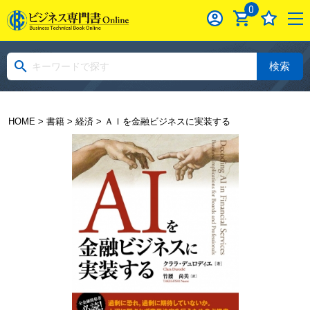
0
検索
HOME
>
書籍
>
経済
> ＡＩを金融ビジネスに実装する