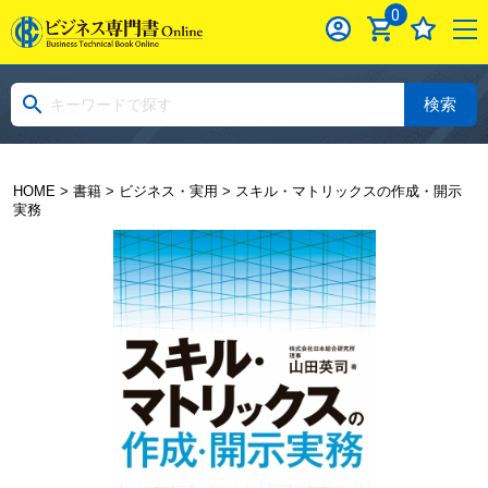
0
検索
HOME
>
書籍
>
ビジネス・実用
> スキル・マトリックスの作成・開示
実務