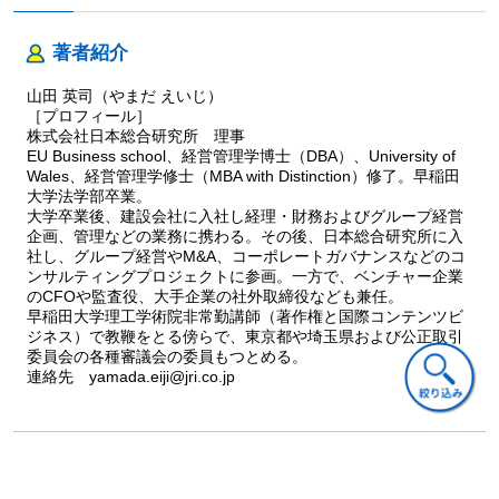
おわりに
著者紹介
山田 英司（やまだ えいじ）
［プロフィール］
著者プロフィール
株式会社日本総合研究所 理事
EU Business school、経営管理学博士（DBA）、University of
〈著者〉
Wales、経営管理学修士（MBA with Distinction）修了。早稲田
山田 英司（やまだ えいじ）
大学法学部卒業。
大学卒業後、建設会社に入社し経理・財務およびグループ経営
企画、管理などの業務に携わる。その後、日本総合研究所に入
社し、グループ経営やM&A、コーポレートガバナンスなどのコ
ンサルティングプロジェクトに参画。一方で、ベンチャー企業
のCFOや監査役、大手企業の社外取締役なども兼任。
早稲田大学理工学術院非常勤講師（著作権と国際コンテンツビ
ジネス）で教鞭をとる傍らで、東京都や埼玉県および公正取引
委員会の各種審議会の委員もつとめる。
連絡先 yamada.eiji@jri.co.jp