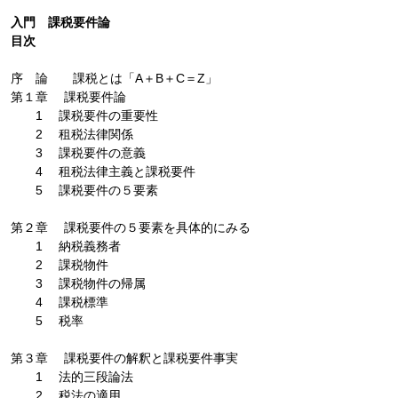
入門 課税要件論
目次
序 論 課税とは「A＋B＋C＝Z」
第１章 課税要件論
1 課税要件の重要性
2 租税法律関係
3 課税要件の意義
4 租税法律主義と課税要件
5 課税要件の５要素
第２章 課税要件の５要素を具体的にみる
1 納税義務者
2 課税物件
3 課税物件の帰属
4 課税標準
5 税率
第３章 課税要件の解釈と課税要件事実
1 法的三段論法
2 税法の適用