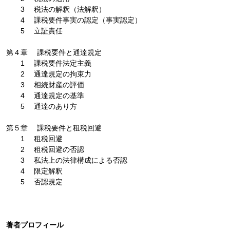
3 税法の解釈（法解釈）
4 課税要件事実の認定（事実認定）
5 立証責任
第４章 課税要件と通達規定
1 課税要件法定主義
2 通達規定の拘束力
3 相続財産の評価
4 通達規定の基準
5 通達のあり方
第５章 課税要件と租税回避
1 租税回避
2 租税回避の否認
3 私法上の法律構成による否認
4 限定解釈
5 否認規定
著者プロフィール