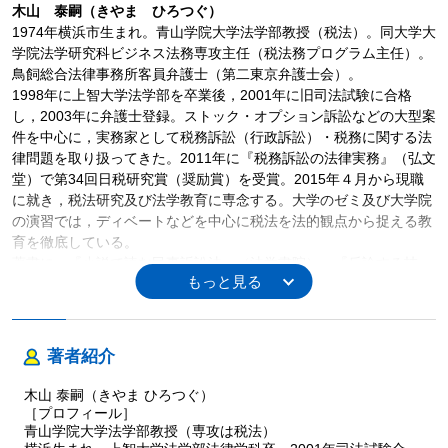
木山 泰嗣（きやま ひろつぐ）
1974年横浜市生まれ。青山学院大学法学部教授（税法）。同大学大
学院法学研究科ビジネス法務専攻主任（税法務プログラム主任）。
鳥飼総合法律事務所客員弁護士（第二東京弁護士会）。
1998年に上智大学法学部を卒業後，2001年に旧司法試験に合格
し，2003年に弁護士登録。ストック・オプション訴訟などの大型案
件を中心に，実務家として税務訴訟（行政訴訟）・税務に関する法
律問題を取り扱ってきた。2011年に『税務訴訟の法律実務』（弘文
堂）で第34回日税研究賞（奨励賞）を受賞。2015年４月から現職
に就き，税法研究及び法学教育に専念する。大学のゼミ及び大学院
の演習では，ディベートなどを中心に税法を法的観点から捉える教
育を徹底している。
著書に，『小説で読む民事訴訟法』（法学書院），『反論する技
術』（ディスカヴァー・トゥエンティワン），『法律に強い税理士
になる』（大蔵財務協会），『税法読書術』（同），『新・センス
のよい法律文章の書き方』（中央経済社），『超入門コンパクト租
税法』（同），『分かりやすい「所得税法」
著者紹介
の授業』（光文社新書），『教養としての「税法」入門』（日本実
業出版社），『教養としての「所得税法」入門』（同），『分かり
木山 泰嗣（きやま ひろつぐ）
やすい「法人税法」の教科書』（光文社）など，単著の合計は本書
［プロフィール］
で56冊。
青山学院大学法学部教授（専攻は税法）