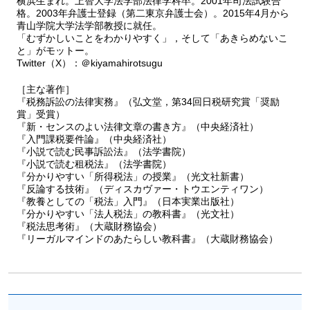
横浜生まれ。上智大学法学部法律学科卒。2001年司法試験合
格。2003年弁護士登録（第二東京弁護士会）。2015年4月から
青山学院大学法学部教授に就任。
「むずかしいことをわかりやすく」，そして「あきらめないこ
と」がモットー。
Twitter（X）：＠kiyamahirotsugu
［主な著作］
『税務訴訟の法律実務』（弘文堂，第34回日税研究賞「奨励
賞」受賞）
『新・センスのよい法律文章の書き方』（中央経済社）
『入門課税要件論』（中央経済社）
『小説で読む民事訴訟法』（法学書院）
『小説で読む租税法』（法学書院）
『分かりやすい「所得税法」の授業』（光文社新書）
『反論する技術』（ディスカヴァー・トウエンティワン）
『教養としての「税法」入門』（日本実業出版社）
『分かりやすい「法人税法」の教科書』（光文社）
『税法思考術』（大蔵財務協会）
『リーガルマインドのあたらしい教科書』（大蔵財務協会）