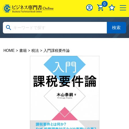
0
検索
HOME
>
書籍
>
税法
> 入門課税要件論