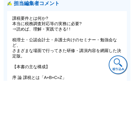
担当編集者コメント
課税要件とは何か?
本当に税務調査対応等の実務に必要?
⇒読めば、理解・実践できる! !
税理士・公認会計士・弁護士向けのセミナー・勉強会な
ど、
さまざまな場面で行ってきた研修・講演内容を網羅した決
定版。
【本書の主な構成】
序 論 課税とは「A+B+C=Z」
第1章 課税要件論
第2章 課税要件の5要素を具体的にみる
第3章 課税要件の解釈と課税要件事実
第4章 課税要件と通達規定
第5章 課税要件と租税回避