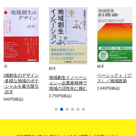
経済
経済
経済
地域創生のデザイン
ベーシック＋（プラ
地域創生イノベーシ
―多様な地域のポテ
ス）／地域政策
ョン―企業家精神で
ンシャルを最大限引
地域の活性化に挑む
2,640円(税込)
き出す
2,750円(税込)
2,640円(税込)