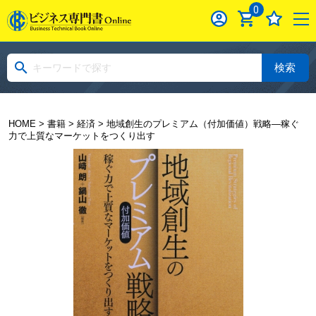
0
検索
HOME
>
書籍
>
経済
> 地域創生のプレミアム（付加価値）戦略―稼ぐ
力で上質なマーケットをつくり出す