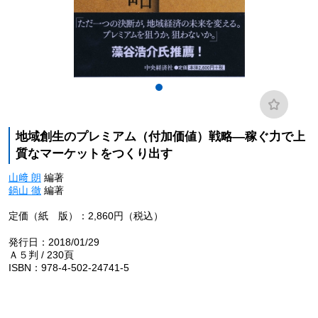
地域創生のプレミアム（付加価値）戦略―稼ぐ力で上
質なマーケットをつくり出す
山﨑 朗
編著
鍋山 徹
編著
定価（紙 版）：2,860円（税込）
発行日：2018/01/29
Ａ５判 / 230頁
ISBN：978-4-502-24741-5