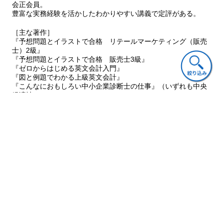
会正会員。
３つの競争に勝つ視点―マイケル・ポーター）
豊富な実務経験を活かしたわかりやすい講義で定評がある。
2 これからの成長方向を考えるための「成長ベクトルマトリ
ックス」
［主な著作］
3 「プロダクトポートフォリオ」を使って，育てるべき事業
『予想問題とイラストで合格 リテールマーケティング（販売
士）2級』
を明確に
『予想問題とイラストで合格 販売士3級』
しましょう
『ゼロからはじめる英文会計入門』
4 ビジネスコミュニケーションの技術を活用して，
『図と例題でわかる上級英文会計』
コミュニケーションレベルをアップしましょう
『こんなにおもしろい中小企業診断士の仕事』（いずれも中央
5 結局どういう人材が早く現実的にキャリアを高めているの
経済社）
か？
（私の研究の結果わかったこと）
第2章
お金の計画をしよう（有力ビジネス資格の類似問題にも
ご意見・ご質問
チャレンジ！）
1 基本的な財務分析と計算結果数字の意味，対策について
おわりに
巻末付録
（あなたの人生戦略作成シート，あなたの10年後の
関連書籍
キャリアビジョン作成シート）