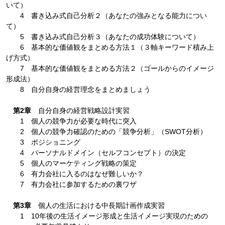
いて）
4 書き込み式自己分析２（あなたの強みとなる能力につい
て）
5 書き込み式自己分析３（あなたの成功体験について）
6 基本的な価値観をまとめる方法１（３軸キーワード積み上
げ方式）
7 基本的な価値観をまとめる方法２（ゴールからのイメージ
形成法）
8 自分自身の経営理念をまとめましょう
第2章
自分自身の経営戦略設計実習
1 個人の競争力が必要な時代に突入
2 個人の競争力確認のための「競争分析」（SWOT分析）
3 ポジショニング
4 パーソナルドメイン（セルフコンセプト）の決定
5 個人のマーケティング戦略の策定
6 有力会社に入るのはなぜ難しいか？
7 有力会社に参加するための裏ワザ
第3章
個人の生活における中長期計画作成実習
1 10年後の生活イメージ形成と生活イメージ実現のための