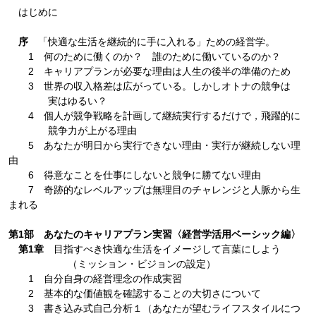
はじめに
序
「快適な生活を継続的に手に入れる」ための経営学。
1 何のために働くのか？ 誰のために働いているのか？
2 キャリアプランが必要な理由は人生の後半の準備のため
3 世界の収入格差は広がっている。しかしオトナの競争は
実はゆるい？
4 個人が競争戦略を計画して継続実行するだけで，飛躍的に
競争力が上がる理由
5 あなたが明日から実行できない理由・実行が継続しない理
由
6 得意なことを仕事にしないと競争に勝てない理由
7 奇跡的なレベルアップは無理目のチャレンジと人脈から生
まれる
第1部 あなたのキャリアプラン実習〈経営学活用ベーシック編〉
第1章
目指すべき快適な生活をイメージして言葉にしよう
（ミッション・ビジョンの設定）
1 自分自身の経営理念の作成実習
2 基本的な価値観を確認することの大切さについて
3 書き込み式自己分析１（あなたが望むライフスタイルにつ