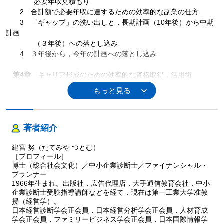
必要年収見積もり
2 合計額で必要年収に達するための効率的な副業の仕方
3 「ギャップ」の洗い出しと，長期計画（10年後）から中期
計画
（３年後）への落とし込み
4 ３年後から，今年の計画への落とし込み
第4章
キャリア形成のための効率的な資格取得，活用術
1 まずは時間に対する考え方を学ぶこと
（資格試験に合格するための時間の考え方）
2 スケジューリングと学習優先順位のつけ方
著者紹介
第5章
まとめと自分自身への誓約書
1 まとめと自分自身への誓約書
建宮 努（たてみや つとむ）
2 まずは24時間以内にスタートを切りましょう
［プロフィール］
博士（総合社会文化）／中小企業診断士／ファイナンシャル・
第2部 あなたのキャリアプラン実習〈経営学活用アドバンス編〉
プランナー
第1章
経営学の思考のフレームワークとビジネスコミュニケー
1966年生まれ。出版社，広告代理店，大手通信教育会社，中小
ション
企業診断士受験指導講師などを経て，現在は第一工業大学准教
の技術を活用して自分に有利な戦い方を考えよう
授（経営学）。
日本経営診断学会正会員，日本経営分析学会正会員，人材育成
1 競争戦略を考える（ファイブフォース分析，バリューチェ
学会正会員，ファミリービジネス学会正会員，日本国際情報学
ーン分析，