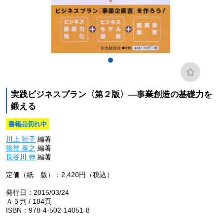
実践ビジネスプラン〈第２版〉―事業創造の基礎力を
鍛える
書籍品切れ中
川上 智子
編著
徳常 泰之
編著
長谷川 伸
編著
定価（紙 版）：2,420円（税込）
発行日：2015/03/24
Ａ５判 / 184頁
ISBN：978-4-502-14051-8