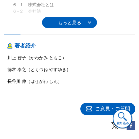
６−１ 株式会社とは
６−２ 会社法
６−３ 株式会社の設立
６−４ コンプライアンスとCSR
第７章 ベンチャー・ファイナンス
７−１ ベンチャー・ファイナンスについて考える前に
著者紹介
７−２ 資金調達
７−３ 創業期のファイナンス
川上 智子（かわかみ ともこ）
７−４ 成長期と新規株式公開（IPO：Initial Public Offering）
徳常 泰之（とくつね やすゆき）
第８章 事業採算計画
長谷川 伸（はせがわ しん）
８−１ 事業採算計画の必要性
８−２ 損益分岐点分析の概要
８−３ 損益分岐点分析の例
ご意見・ご質問
Part ３ ケース
第９章 ３色ボールペン法で読み解くケーススタディ
９−１ ３色ボールペン法とは
９−２ ３色ボールペン法の実際
９−３ 読書会での共有