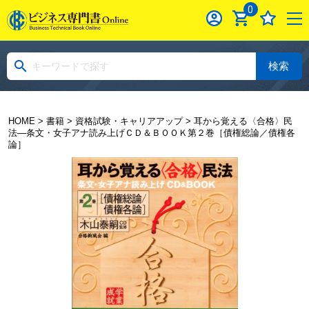
0
検索
HOME
>
書籍
>
資格試験・キャリアアップ
> 耳から覚える〈合格〉民
法―条文・女子アナ読み上げＣＤ＆ＢＯＯＫ第２巻［債権総論／債権各
論］