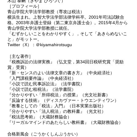
木山 泰嗣（きやま ひろつぐ）
［プロフィール］
青山学院大学法学部教授（専攻は税法）
横浜生まれ。上智大学法学部法律学科卒。2001年司法試験合
格。2003年弁護士登録（第二東京弁護士会）。2015年4月から
青山学院大学法学部教授に就任。
「むずかしいことをわかりやすく」，そして「あきらめないこ
と」がモットー。
Twitter（X）：＠kiyamahirotsugu
［主な著作］
『税務訴訟の法律実務』（弘文堂，第34回日税研究賞「奨励
賞」受賞）
『新・センスのよい法律文章の書き方』（中央経済社）
『入門課税要件論』（中央経済社）
『小説で読む民事訴訟法』（法学書院）
『小説で読む租税法』（法学書院）
『分かりやすい「所得税法」の授業』（光文社新書）
『反論する技術』（ディスカヴァー・トウエンティワン）
『教養としての「税法」入門』（日本実業出版社）
『分かりやすい「法人税法」の教科書』（光文社）
『税法思考術』（大蔵財務協会）
『リーガルマインドのあたらしい教科書』（大蔵財務協会）
合格新風会（ごうかくしんぷうかい）