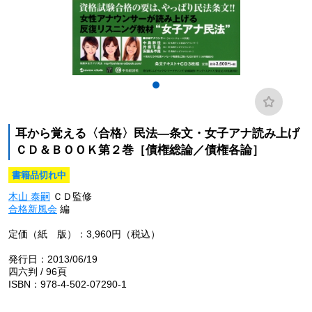
耳から覚える〈合格〉民法―条文・女子アナ読み上げ
ＣＤ＆ＢＯＯＫ第２巻［債権総論／債権各論］
書籍品切れ中
木山 泰嗣
ＣＤ監修
合格新風会
編
定価（紙 版）：3,960円（税込）
発行日：2013/06/19
四六判 / 96頁
ISBN：978-4-502-07290-1