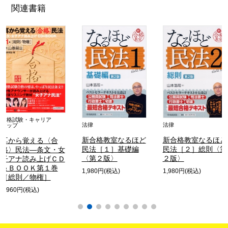
関連書籍
資格試験・キャリア
法律
法律
アップ
新合格教室なるほど
新合格教室なるほど
耳から覚える〈合
民法［１］基礎編
民法［２］総則〈第
格〉民法―条文・女
〈第２版〉
２版〉
子アナ読み上げＣＤ
＆ＢＯＯＫ第１巻
1,980円(税込)
1,980円(税込)
［総則／物権］
3,960円(税込)