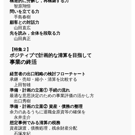
構造的に分解し，再構築する力
智原翔悟
問いを立てる力
手島春樹
顧客との対話力
山田直広
先を読み，全体を段取る力
山田典正
【特集２】
ポジティブで計画的な清算を目指して
事業の終活
経営者の出口戦略の検討フローチャート
承継・売却・縮小・清算を比較する
上田智雄
準備・計画の立案① 手続の流れ
最適な意思決定のための事業評価の活かし方
出口秀樹
準備・計画の立案② 資産・債務の整理
余力のあるうちに退職金原資等の確保を
永井圭介
想定事例でみる清算の税務
資産譲渡，債務処理，残余財産分配
石塚友紀