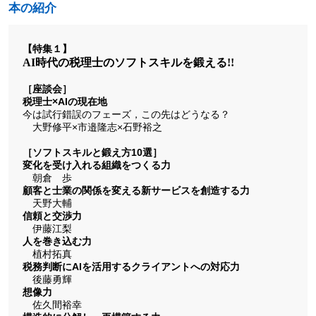
本の紹介
【特集１】
AI時代の税理士のソフトスキルを鍛える!!
［座談会］
税理士×AIの現在地
今は試行錯誤のフェーズ，この先はどうなる？
大野修平×市邉隆志×石野裕之
［ソフトスキルと鍛え方10選］
変化を受け入れる組織をつくる力
朝倉 歩
顧客と士業の関係を変える新サービスを創造する力
天野大輔
信頼と交渉力
伊藤江梨
人を巻き込む力
植村拓真
税務判断にAIを活用するクライアントへの対応力
後藤勇輝
想像力
佐久間裕幸