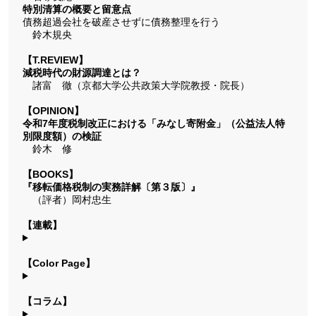
特別清算の概要と留意点
債務超過会社を破産させずに債務整理を行う
鈴木規央
【T.REVIEW】
減税時代の財源調達とは？
諸富 徹（京都大学公共政策大学院教授・院長）
【OPINION】
令和7年度税制改正における「みなし寄附金」（公益法人特
別限度額）の検証
鈴木 修
【BOOKS】
『移転価格税制の実務詳解〔第３版〕』
（評者）岡村忠生
【連載】
【Color Page】
【コラム】