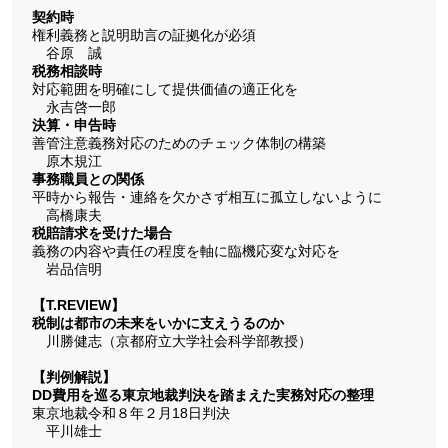
契約時
権利義務と説明助言の証拠化が必須
谷原 誠
税務相談時
対応範囲を明確にして提供価値の適正化を
永吉啓一郎
決算・申告時
善管注意義務対応のためのチェック体制の構築
原木規江
事務職員との関係
平時から報告・連絡を欠かさず相互に孤立しないように
高橋康夫
税賠請求を受けた場合
義務の内容や責任の程度を軸に臨機応変な対応を
岩品信明
【T.REVIEW】
税制は都市の未来をいかに支えうるのか
川勝健志（京都府立大学社会科学部教授）
【判例解説】
DD費用を巡る東京地裁判決を踏まえた実務対応の整理
東京地裁令和８年２月18日判決
平川雄士