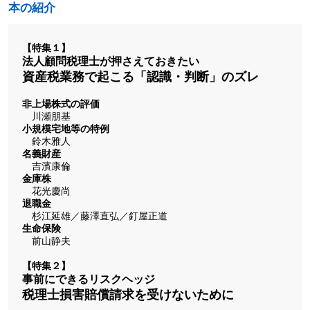
本の紹介
【特集１】
法人顧問税理士が押さえておきたい
資産税業務で起こる「認識・判断」のズレ
非上場株式の評価
川瀬朋基
小規模宅地等の特例
鈴木雅人
名義財産
吉濱康倫
金庫株
花光慶尚
退職金
杉江延雄／藤澤直弘／釘屋正道
生命保険
前山静夫
【特集２】
事前にできるリスクヘッジ
税理士損害賠償請求を受けないために