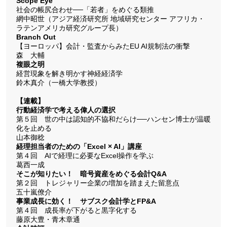
Scope Eye
社会の帳尻合わせ──「若者」をめぐる類推
網中昭世（アジア経済研究所 地域研究センター アフリカ・
ラテンアメリカ研究グループ長）
Branch Out
【ヨーロッパ】会計・監査からみたEU AI規制法の衝撃
森 大輔
複眼之明
経営現象を解き明かす神経経済学
鈴木真介（一橋大学教授）
【連載】
行動経済学で考える偉人の選択
第５回 世の中は認知的不協和だらけ──ハンセン博士が温暖
化を止める
山本御稔
経理担当者のための「Excel × AI」講座
第４回 AIで経理に必要なExcel操作を学ぶ
葛西一成
そこが知りたい！ 暗号資産をめぐる会計Q&A
第２回 トレジャリー企業の増加を踏まえた留意点
五十嵐僚介
事業成長に効く！ サブスク会計学とFP&A
第４回 成長率が下がると黒字化する
藤原大豊・青木章通