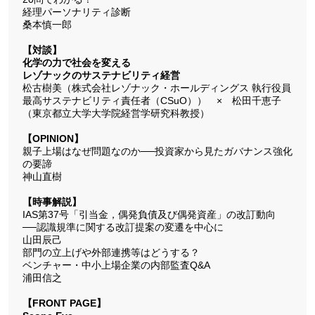
経理パーソナリティ診断
桑本慎一郎
【対談】
化学の力で社会を変える
レゾナックのサステナビリティ経営
松古樹美（株式会社レゾナック・ホールディングス 執行役員
最高サステナビリティ責任者（CSuO）） × 松田千恵子
（東京都立大学大学院経営学研究科教授）
【OPINION】
親子上場はなぜ問題なのか──投資家から見たガバナンス強化
の要諦
神山直樹
【時事解説】
IAS第37号「引当金，偶発負債及び偶発資産」の改訂動向
──認識規準に関する改訂提案の変遷を中心に
山田辰己
部門の立上げや外部連携等はどうする？
ベンチャー・中小上場企業の内部監査Q&A
浦田信之
【FRONT PAGE】