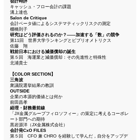
会計時評
キャッシュ・フロー会計の課題
溝上達也
Salon de Critique
会計ベータ値によるシステマティックリスクの測定
棚橋則子
研究はどう評価されるのか？――加速する「数」の競争
第11回 世界大学ランキングとビブリオメトリクス
佐藤 翔
戦前日本における減価償却の誕生
第５回 海運業と減価償却：その先進性と特殊性
北浦貴士
【COLOR SECTION】
三角波
衆議院選挙結果の教訓
OUTSIDE
企業の本源的価値とは何か
前田昌孝
経理・財務最前線
「JX金属グループフィロソフィー」の策定に考えるコーポレ
ート部門への期待
黒岩源洋（JX金属株式会社）
会計発CxO FILES
第５回 CFO 兼 CHRO を経験して学んだ，自分をアップデ