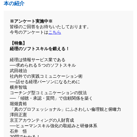
本の紹介
※アンケート実施中※
皆様のご回答をお待ちいたしております。
今号のアンケートは
こちら
【特集】
経理のソフトスキルを鍛える！
経理は情報サービス業である
──求められる５つのソフトスキル
武田雄治
社内外での実践コミュニケーション術
──話せる経理パーソンになるために
横井智哉
コーチング型コミュニケーションの技法
──「傾聴・承認・質問」で信頼関係を築く
堀畑貴裕
「真のプロフェッショナル」にふさわしい倫理観と俯瞰力
澤田正憲
京王アカウンティングの人財育成
──ヒューマンスキル強化の取組みと研修体系
石井 悟
20問でわかる！