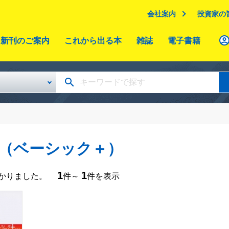
会社案内
投資家の
新刊のご案内
これから出る本
雑誌
電子書籍
（ベーシック＋）
1
1
つかりました。
件～
件を表示