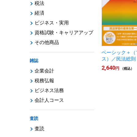
税法
経済
ビジネス・実用
資格試験・キャリアアップ
その他商品
ベーシック＋（
ス）／民法総則
雑誌
2,640
円
（税込）
企業会計
税務弘報
ビジネス法務
会計人コース
査読
査読