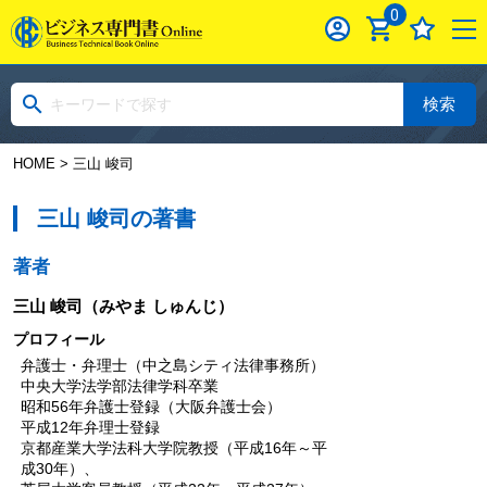
0
検索
HOME
> 三山 峻司
三山 峻司の著書
著者
三山 峻司
（みやま しゅんじ）
プロフィール
弁護士・弁理士（中之島シティ法律事務所）
中央大学法学部法律学科卒業
昭和56年弁護士登録（大阪弁護士会）
平成12年弁理士登録
京都産業大学法科大学院教授（平成16年～平
成30年）、