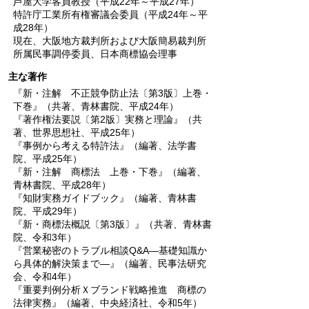
芦屋大学客員教授（平成22年～平成27年）
特許庁工業所有権審議会委員（平成24年～平
成28年）
現在、大阪地方裁判所および大阪簡易裁判所
所属民事調停委員、日本商標協会理事
主な著作
『新・注解 不正競争防止法〔第3版〕上巻・
下巻』（共著、青林書院、平成24年）
『著作権法要説〔第2版〕実務と理論』（共
著、世界思想社、平成25年）
『事例から考える特許法』（編著、法学書
院、平成25年）
『新・注解 商標法 上巻・下巻』（編著、
青林書院、平成28年）
『知財実務ガイドブック』（編著、青林書
院、平成29年）
『新・商標法概説〔第3版〕』（共著、青林書
院、令和3年）
『営業秘密のトラブル相談Q&A―基礎知識か
ら具体的解決策まで―』（編著、民事法研究
会、令和4年）
『重要判例分析Ｘブランド戦略推進 商標の
法律実務』（編著、中央経済社、令和5年）