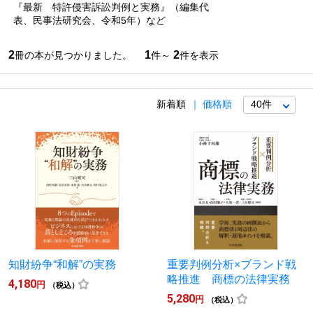
『最新 特許侵害訴訟判例と実務』（編集代
表、民事法研究会、令和5年）など
2
1
2
冊の本が見つかりました。
件～
件を表示
新着順
価格順
知財紛争“和解”の実務
重要判例分析×ブランド戦
略推進 商標の法律実務
4,180
円
（税込）
5,280
円
（税込）