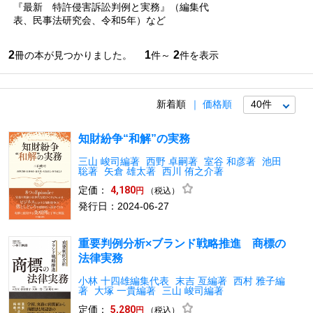
『最新 特許侵害訴訟判例と実務』（編集代
表、民事法研究会、令和5年）など
2
1
2
冊の本が見つかりました。
件～
件を表示
新着順
価格順
知財紛争“和解”の実務
三山 峻司編著
西野 卓嗣著
室谷 和彦著
池田
聡著
矢倉 雄太著
西川 侑之介著
定価：
4,180
（税込）
円
発行日：2024-06-27
重要判例分析×ブランド戦略推進 商標の
法律実務
小林 十四雄編集代表
末吉 亙編著
西村 雅子編
著
大塚 一貴編著
三山 峻司編著
定価：
5,280
（税込）
円