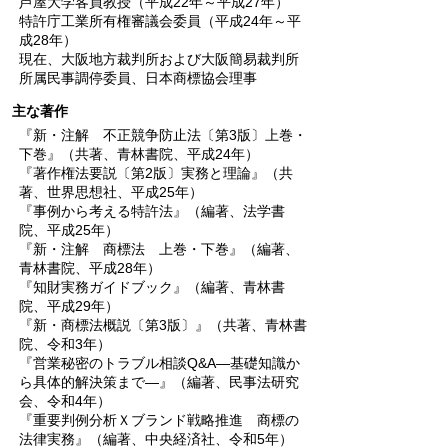
芦屋大学客員教授（平成22年～平成27年）
特許庁工業所有権審議会委員（平成24年～平
成28年）
現在、大阪地方裁判所および大阪簡易裁判所
所属民事調停委員、日本商標協会理事
主な著作
『新・注解 不正競争防止法〔第3版〕上巻・
下巻』（共著、青林書院、平成24年）
『著作権法要説〔第2版〕実務と理論』（共
著、世界思想社、平成25年）
『事例から考える特許法』（編著、法学書
院、平成25年）
『新・注解 商標法 上巻・下巻』（編著、
青林書院、平成28年）
『知財実務ガイドブック』（編著、青林書
院、平成29年）
『新・商標法概説〔第3版〕』（共著、青林書
院、令和3年）
『営業秘密のトラブル相談Q&A―基礎知識か
ら具体的解決策まで―』（編著、民事法研究
会、令和4年）
『重要判例分析Ｘブランド戦略推進 商標の
法律実務』（編著、中央経済社、令和5年）