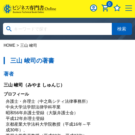
0
検索
HOME
> 三山 峻司
三山 峻司の著書
著者
三山 峻司
（みやま しゅんじ）
プロフィール
弁護士・弁理士（中之島シティ法律事務所）
中央大学法学部法律学科卒業
昭和56年弁護士登録（大阪弁護士会）
平成12年弁理士登録
京都産業大学法科大学院教授（平成16年～平
成30年）、