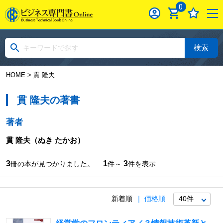
0
検索
HOME
> 貫 隆夫
貫 隆夫の著書
著者
貫 隆夫
（ぬき たかお）
3
1
3
冊の本が見つかりました。
件～
件を表示
新着順
価格順