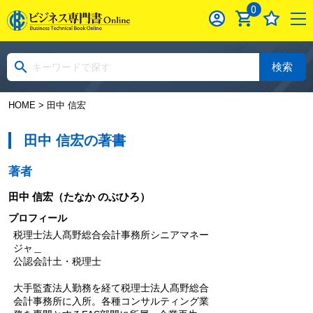
0
検索
HOME
> 田中 信宏
田中 信宏の著書
著者
田中 信宏
（たなか のぶひろ）
プロフィール
税理士法人髙野総合会計事務所シニアマネー
ジャ＿
公認会計土・税理士
大手監査法人勤務を経て税理士法人髙野総合
会計事務所に入所。各種コンサルティング業