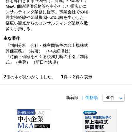
務を専門とするFAS部門に所属。企業再生，
M&A, 価値評価業務等を中心とした幅広いコ
ンサルティング業務に従事。事業会社での経
理実務経験や金融機関への出向を生かした，
幅広い観点からのコンサルティング業務を数
多く手掛ける。
主な著作
『判例分析 会社・株主間紛争の非上場株式
評価実務』（共著） （中央経済社）
『時価・価額をめぐる税務判断の手引／加除
式』（共著） （新日本法規）
2
1
2
冊の本が見つかりました。
件～
件を表示
新着順
価格順