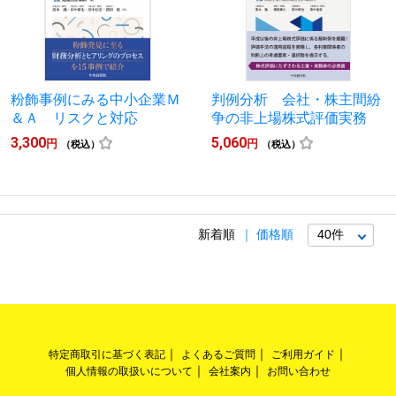
粉飾事例にみる中小企業Ｍ
判例分析 会社・株主間紛
＆Ａ リスクと対応
争の非上場株式評価実務
3,300
5,060
円
円
（税込）
（税込）
新着順
価格順
特定商取引に基づく表記
よくあるご質問
ご利用ガイド
個人情報の取扱いについて
会社案内
お問い合わせ