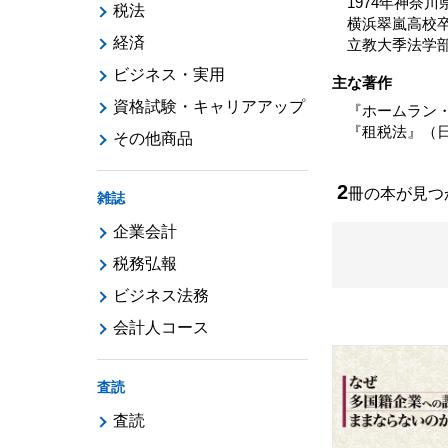
1974年神奈
税法
横浜翠嵐高校
経済
立教大季法学
ビジネス・実用
主な著作
資格試験・キャリアアップ
『ホームラン・
『租税法』（日
その他商品
2
冊の本が見
雑誌
企業会計
税務弘報
ビジネス法務
会計人コース
査読
査読