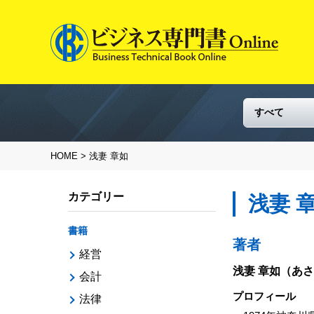
HOME
> 浅妻 章如
カテゴリー
浅妻 
書籍
著者
経営
浅妻 章如
（あさ
会計
プロフィール
法律