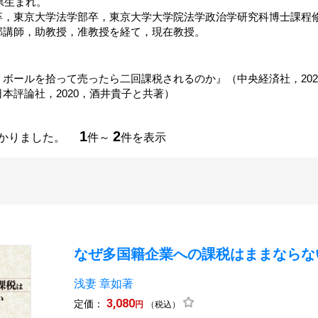
川県生まれ。
卒，東京大学法学部卒，東京大学大学院法学政治学研究科博士課程
部講師，助教授，准教授を経て，現在教授。
ボールを拾って売ったら二回課税されるのか』（中央経済社，2020
本評論社，2020，酒井貴子と共著）
1
2
つかりました。
件～
件を表示
なぜ多国籍企業への課税はままならな
浅妻 章如著
3,080
定価：
円
（税込）