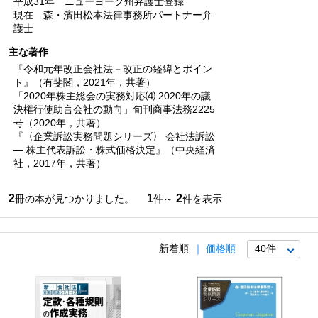
平成31年 ニューヨーク州弁護士登録
現在 森・濱田松本法律事務所パートナー弁
護士
主な著作
『令和元年改正会社法－改正の経緯とポイン
ト』（有斐閣，2021年，共著）
「2020年株主総会の実務対応⑷ 2020年の議
決権行使助言会社の動向」旬刊商事法務2225
号（2020年，共著）
『〈企業訴訟実務問題シリーズ〉 会社法訴訟
― 株主代表訴訟・株式価格決定』（中央経済
社，2017年，共著）
2
1
2
冊の本が見つかりました。
件～
件を表示
新着順
価格順