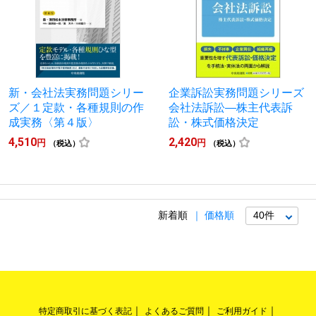
新・会社法実務問題シリー
企業訴訟実務問題シリーズ
ズ／１定款・各種規則の作
会社法訴訟―株主代表訴
成実務〈第４版〉
訟・株式価格決定
4,510
2,420
円
円
（税込）
（税込）
新着順
価格順
特定商取引に基づく表記
よくあるご質問
ご利用ガイド