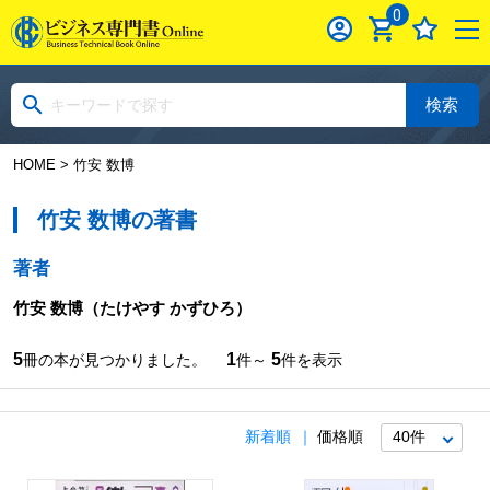
0
検索
HOME
> 竹安 数博
竹安 数博の著書
著者
竹安 数博
（たけやす かずひろ）
5
1
5
冊の本が見つかりました。
件～
件を表示
新着順
価格順