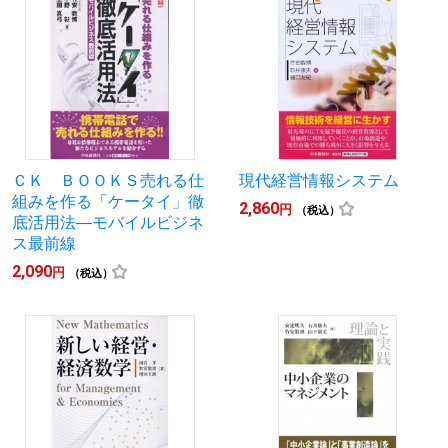
ＣＫ ＢＯＯＫＳ売れる仕
現代経営情報システム
組みを作る「ケータイ」徹
2,860
円
（税込）
底活用法―モバイルビジネ
ス最前線
2,090
円
（税込）