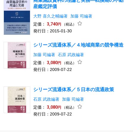
商業施設賃料の理論と実務―転換期の不動
産鑑定評価
大野 喜久之輔編著
加藤 司編著
定価：
3,740
（税込）
円
発行日：2015-01-30
シリーズ流通体系／４地域商業の競争構造
加藤 司編著
石原 武政編著
定価：
3,080
（税込）
円
発行日：2009-07-22
シリーズ流通体系／５日本の流通政策
石原 武政編著
加藤 司編著
定価：
3,080
（税込）
円
発行日：2009-07-22