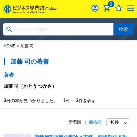
0
検索
HOME
> 加藤 司
加藤 司の著書
著者
加藤 司
（かとう つかさ）
3
1
3
冊の本が見つかりました。
件～
件を表示
新着順
価格順