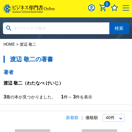
0
検索
HOME
> 渡辺 敬二
渡辺 敬二の著書
著者
渡辺 敬二
（わたなべ けいじ）
3
1
3
冊の本が見つかりました。
件～
件を表示
新着順
価格順