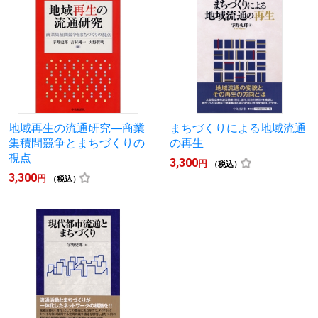
地域再生の流通研究―商業
まちづくりによる地域流通
集積間競争とまちづくりの
の再生
視点
3,300
円
（税込）
3,300
円
（税込）