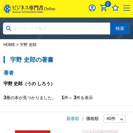
0
検索
HOME
> 宇野 史郎
宇野 史郎の著書
著者
宇野 史郎
（うの しろう）
3
1
3
冊の本が見つかりました。
件～
件を表示
新着順
価格順