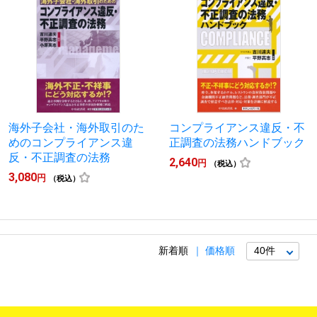
海外子会社・海外取引のた
コンプライアンス違反・不
めのコンプライアンス違
正調査の法務ハンドブック
反・不正調査の法務
2,640
円
（税込）
3,080
円
（税込）
新着順
価格順