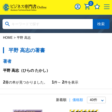
0
検索
HOME
> 平野 高志
平野 高志の著書
著者
平野 高志
（ひらの たかし）
2
1
2
冊の本が見つかりました。
件～
件を表示
新着順
価格順