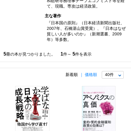
和総研専務理事チーフエコノミスト等を経
て、現職。専攻は経済政策。
主な著作
『日本国の原則』（日本経済新聞出版社、
2007年、石橋湛山賞受賞）、『日本はなぜ
貧しい人が多いのか』（新潮選書、2009
年）等多数。
5
1
5
冊の本が見つかりました。
件～
件を表示
新着順
価格順