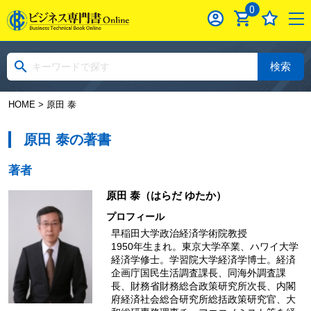
0
検索
HOME
> 原田 泰
原田 泰の著書
著者
原田 泰
（はらだ ゆたか）
プロフィール
早稲田大学政治経済学術院教授
1950年生まれ。東京大学卒業、ハワイ大学
経済学修士。学習院大学経済学博士。経済
企画庁国民生活調査課長、同海外調査課
長、財務省財務総合政策研究所次長、内閣
府経済社会総合研究所総括政策研究官、大