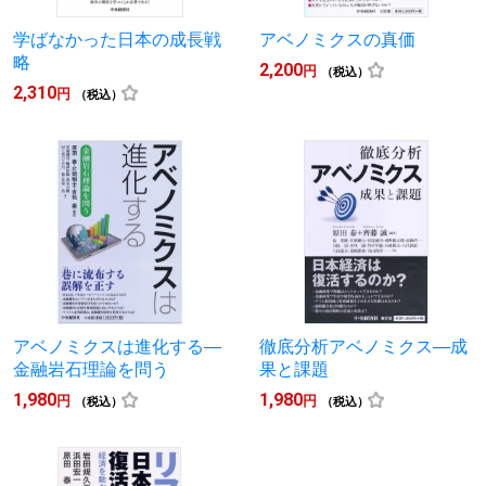
学ばなかった日本の成長戦
アベノミクスの真価
略
2,200
円
（税込）
2,310
円
（税込）
アベノミクスは進化する―
徹底分析アベノミクス―成
金融岩石理論を問う
果と課題
1,980
1,980
円
円
（税込）
（税込）