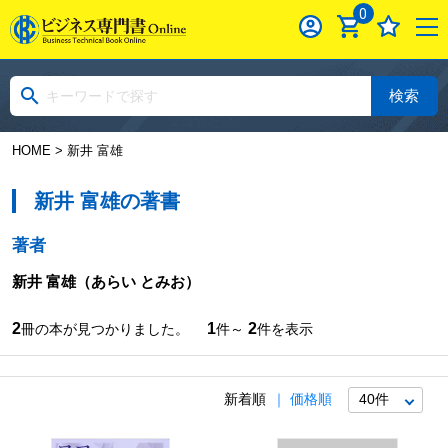
0
検索
HOME
> 新井 富雄
新井 富雄の著書
著者
新井 富雄
（あらい とみお）
2
1
2
冊の本が見つかりました。
件～
件を表示
新着順
価格順