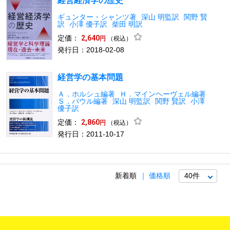
経営経済学の歴史
ギュンター・シャンツ著
深山 明監訳
関野 賢
訳
小澤 優子訳
柴田 明訳
定価：
2,640
（税込）
円
発行日：2018-02-08
経営学の基本問題
Ａ．ホルシュ編著
Ｈ．マインヘーヴェル編著
Ｓ．パウル編著
深山 明監訳
関野 賢訳
小澤
優子訳
定価：
2,860
（税込）
円
発行日：2011-10-17
新着順
価格順