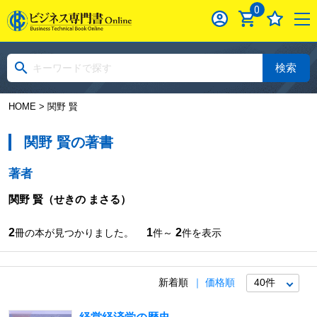
0
検索
HOME
> 関野 賢
関野 賢の著書
著者
関野 賢
（せきの まさる）
2
1
2
冊の本が見つかりました。
件～
件を表示
新着順
価格順