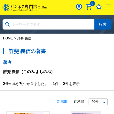
0
検索
HOME
> 許斐 義信
許斐 義信の著書
著者
許斐 義信
（このみ よしのぶ）
2
1
2
冊の本が見つかりました。
件～
件を表示
新着順
価格順